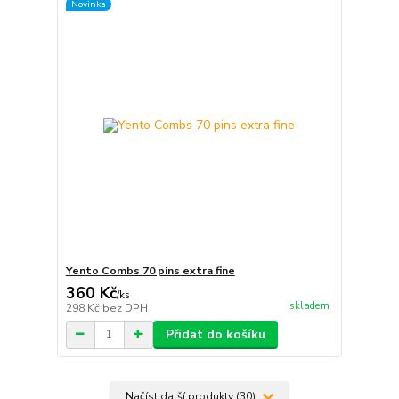
Novinka
Yento Combs 70 pins extra fine
360 Kč
/
ks
skladem
298 Kč
bez DPH
Přidat do košíku
Načíst další produkty (30)