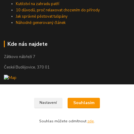
Kutilství na zahradu patří
10 důvodů, proč relaxovat chozením do přírody
Jak správně pěstovat tulipány
Náhodně generovaný článek
Kde nás najdete
Zátkovo nábřeží 7
České Budějovice, 370 01
Kontakty
Souhlasím
Nastavení
Zákaznická podpora Eshop-rychle
+420 602 643 393
Souhlas můžete odmítnout
zde
.
(Po-Pá, 8-16 hod.)