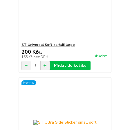
ST Universal Soft kartáč large
200 Kč
/
ks
skladem
165 Kč
bez DPH
Přidat do košíku
Novinka