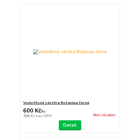
Vodotěsná zástěra Botaniqa černá
600 Kč
/
ks
Není skladem
496 Kč
bez DPH
Detail