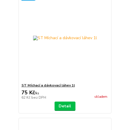
ST Míchací a dávkovací láhev 1l
75 Kč
/
ks
skladem
62 Kč
bez DPH
Detail