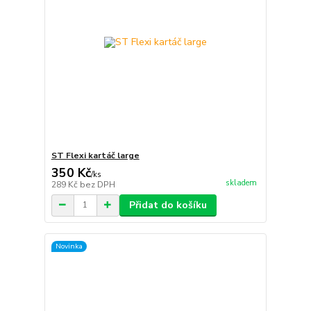
ST Flexi kartáč large
350 Kč
/
ks
skladem
289 Kč
bez DPH
Přidat do košíku
Novinka