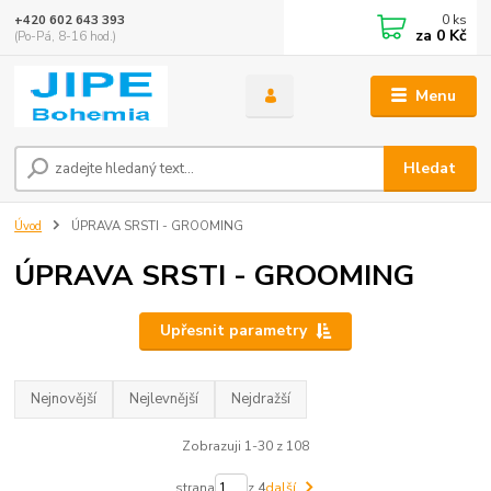
0
ks
+420 602 643 393
za
0 Kč
(Po-Pá, 8-16 hod.)
Menu
Hledat
Úvod
ÚPRAVA SRSTI - GROOMING
ÚPRAVA SRSTI - GROOMING
Upřesnit parametry
Nejnovější
Nejlevnější
Nejdražší
Zobrazuji 1-30 z 108
strana
z 4
další