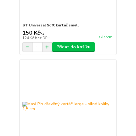
ST Universal Soft kartáč small
150 Kč
/
ks
skladem
124 Kč
bez DPH
Přidat do košíku