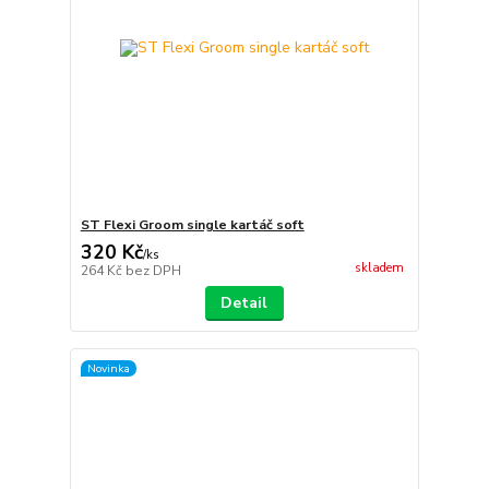
ST Flexi Groom single kartáč soft
320 Kč
/
ks
skladem
264 Kč
bez DPH
Detail
Novinka