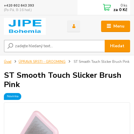
0
ks
+420 602 643 393
za
0 Kč
(Po-Pá, 8-16 hod.)
Menu
Hledat
Úvod
ÚPRAVA SRSTI - GROOMING
ST Smooth Touch Slicker Brush Pink
ST Smooth Touch Slicker Brush
Pink
Novinka