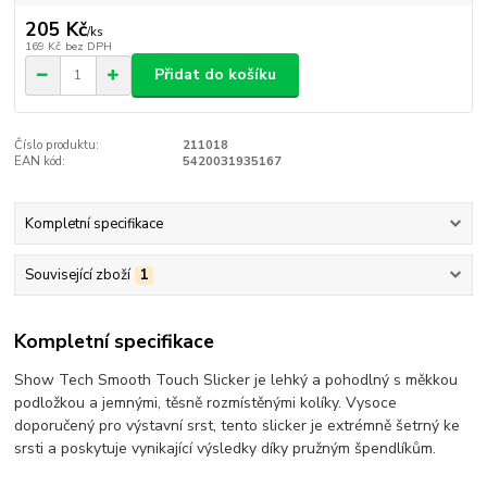
205 Kč
/
ks
169 Kč
bez DPH
Přidat do košíku
Číslo produktu:
211018
EAN kód:
5420031935167
Kompletní specifikace
Související zboží
1
Kompletní specifikace
Show Tech Smooth Touch Slicker je lehký a pohodlný s měkkou
podložkou a jemnými, těsně rozmístěnými kolíky.
Vysoce
doporučený pro výstavní srst, tento slicker je extrémně šetrný ke
srsti a poskytuje vynikající výsledky díky pružným špendlíkům.