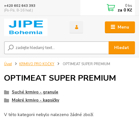
0
ks
+420 602 643 393
za
0 Kč
(Po-Pá, 8-16 hod.)
Menu
Hledat
Úvod
KRMIVO PRO KOČKY
OPTIMEAT SUPER PREMIUM
OPTIMEAT SUPER PREMIUM
Suché krmivo - granule
Mokré krmivo - kapsičky
V této kategorii nebylo nalezeno žádné zboží.