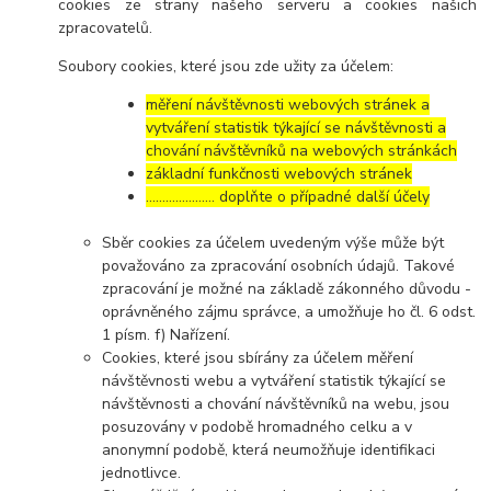
cookies ze strany našeho serveru a cookies našich
zpracovatelů.
Soubory cookies, které jsou zde užity za účelem:
měření návštěvnosti webových stránek a
vytváření statistik týkající se návštěvnosti a
chování návštěvníků na webových stránkách
základní funkčnosti webových stránek
………………… doplňte o případné další účely
Sběr cookies za účelem uvedeným výše může být
považováno za zpracování osobních údajů. Takové
zpracování je možné na základě zákonného důvodu -
oprávněného zájmu správce, a umožňuje ho čl. 6 odst.
1 písm. f) Nařízení.
Cookies, které jsou sbírány za účelem měření
návštěvnosti webu a vytváření statistik týkající se
návštěvnosti a chování návštěvníků na webu, jsou
posuzovány v podobě hromadného celku a v
anonymní podobě, která neumožňuje identifikaci
jednotlivce.