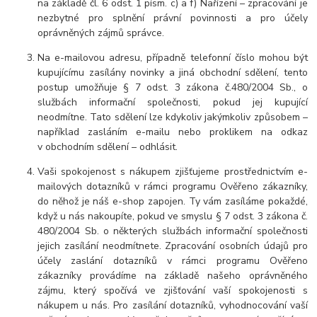
na základě čl. 6 odst. 1 písm. c) a f) Nařízení – zpracování je
nezbytné pro splnění právní povinnosti a pro účely
oprávněných zájmů správce.
Na e-mailovou adresu, případně telefonní číslo mohou být
kupujícímu zasílány novinky a jiná obchodní sdělení, tento
postup umožňuje § 7 odst. 3 zákona č.480/2004 Sb., o
službách informační společnosti, pokud jej kupující
neodmítne. Tato sdělení lze kdykoliv jakýmkoliv způsobem –
například zasláním e-mailu nebo proklikem na odkaz
v obchodním sdělení – odhlásit.
Vaši spokojenost s nákupem zjišťujeme prostřednictvím e-
mailových dotazníků v rámci programu Ověřeno zákazníky,
do něhož je náš e-shop zapojen. Ty vám zasíláme pokaždé,
když u nás nakoupíte, pokud ve smyslu § 7 odst. 3 zákona č.
480/2004 Sb. o některých službách informační společnosti
jejich zasílání neodmítnete. Zpracování osobních údajů pro
účely zaslání dotazníků v rámci programu Ověřeno
zákazníky provádíme na základě našeho oprávněného
zájmu, který spočívá ve zjišťování vaší spokojenosti s
nákupem u nás. Pro zasílání dotazníků, vyhodnocování vaší