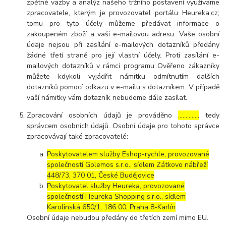
zpětné vazby a analýz našeho tržního postavení využíváme
zpracovatele, kterým je provozovatel portálu Heureka.cz;
tomu pro tyto účely můžeme předávat informace o
zakoupeném zboží a vaši e-mailovou adresu. Vaše osobní
údaje nejsou při zasílání e-mailových dotazníků předány
žádné třetí straně pro její vlastní účely. Proti zasílání e-
mailových dotazníků v rámci programu Ověřeno zákazníky
můžete kdykoli vyjádřit námitku odmítnutím dalších
dotazníků pomocí odkazu v e-mailu s dotazníkem. V případě
vaší námitky vám dotazník nebudeme dále zasílat.
Zpracování osobních údajů je prováděno
…………..
tedy
správcem osobních údajů. Osobní údaje pro tohoto správce
zpracovávají také zpracovatelé:
Poskytovatelem služby Eshop-rychle, provozované
společností Golemos s.r.o., sídlem Zátkovo nábřeží
448/73, 370 01, České Budějovice
Poskytovatel služby Heureka, provozované
společností Heureka Shopping s.r.o., sídlem
Karolinská 650/1, 186 00, Praha 8-Karlín
Osobní údaje nebudou předány do třetích zemí mimo EU.