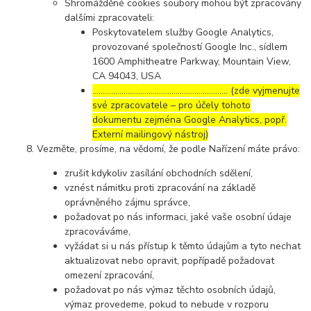
Shromážděné cookies soubory mohou být zpracovány
dalšími zpracovateli:
Poskytovatelem služby Google Analytics,
provozované společností Google Inc., sídlem
1600 Amphitheatre Parkway, Mountain View,
CA 94043, USA
……………………………………………………..… (zde vyjmenujte
své zpracovatele – pro účely tohoto
dokumentu zejména Google Analytics, popř.
Externí mailingový nástroj)
Vezměte, prosíme, na vědomí, že podle Nařízení máte právo:
zrušit kdykoliv zasílání obchodních sdělení,
vznést námitku proti zpracování na základě
oprávněného zájmu správce,
požadovat po nás informaci, jaké vaše osobní údaje
zpracováváme,
vyžádat si u nás přístup k těmto údajům a tyto nechat
aktualizovat nebo opravit, popřípadě požadovat
omezení zpracování,
požadovat po nás výmaz těchto osobních údajů,
výmaz provedeme, pokud to nebude v rozporu