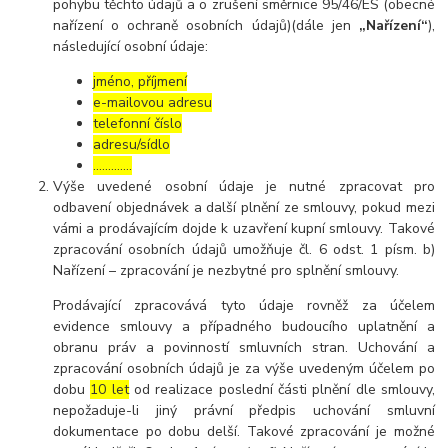
pohybu těchto údajů a o zrušení směrnice 95/46/ES (obecné
nařízení o ochraně osobních údajů)(dále jen
„Nařízení“
),
následující osobní údaje:
jméno, příjmení
e-mailovou adresu
telefonní číslo
adresu/sídlo
………....
Výše uvedené osobní údaje je nutné zpracovat pro
odbavení objednávek a další plnění ze smlouvy, pokud mezi
vámi a prodávajícím dojde k uzavření kupní smlouvy. Takové
zpracování osobních údajů umožňuje čl. 6 odst. 1 písm. b)
Nařízení – zpracování je nezbytné pro splnění smlouvy.
Prodávající zpracovává tyto údaje rovněž za účelem
evidence smlouvy a případného budoucího uplatnění a
obranu práv a povinností smluvních stran. Uchování a
zpracování osobních údajů je za výše uvedeným účelem po
dobu
10 let
od realizace poslední části plnění dle smlouvy,
nepožaduje-li jiný právní předpis uchování smluvní
dokumentace po dobu delší. Takové zpracování je možné