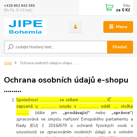
0
ks
+420 602 643 393
za
0 Kč
(Po-Pá, 8-16 hod.)
Menu
Hledat
Úvod
Ochrana osobních údajů e-shopu ………
Ochrana osobních údajů e-shopu
………
Společnost ………………., se sídlem ………………………, IČ …………………,
zapsaná u …………….. soudu v ……………….., oddíl …., vložka
…………..
(dále jen
„prodávající“
nebo
„správce“
)
zpracovává ve smyslu nařízení Evropského parlamentu a
Rady (EU) č. 2016/679 o ochraně fyzických osob v
souvislosti se zpracováním osobních údajů a o volném