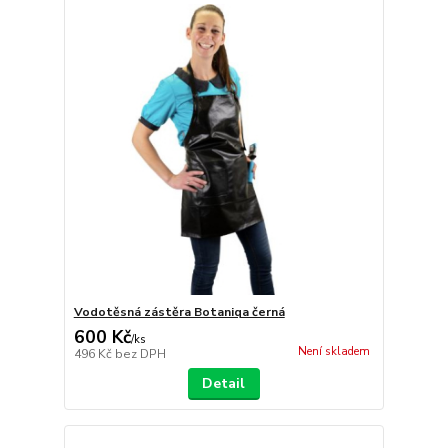
Vodotěsná zástěra Botaniqa černá
600 Kč
/
ks
Není skladem
496 Kč
bez DPH
Detail