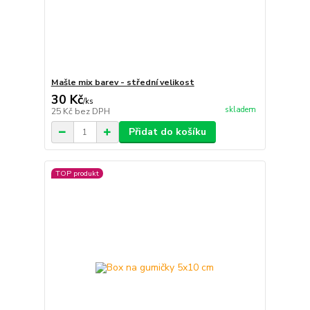
Mašle mix barev - střední velikost
30 Kč
/
ks
skladem
25 Kč
bez DPH
Přidat do košíku
TOP produkt