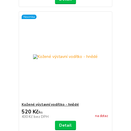
Novinka
Kožené výstavní vodítko - hnědé
520 Kč
/
ks
na dotaz
430 Kč
bez DPH
Detail