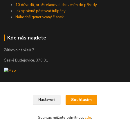
10 důvodů, proč relaxovat chozením do přírody
Jak správně pěstovat tulipány
Náhodně generovaný článek
Kde nás najdete
Zátkovo nábřeží 7
České Budějovice, 370 01
Kontakty
Souhlasím
Nastavení
Zákaznická podpora Eshop-rychle
+420 602 643 393
(Po-Pá, 8-16 hod.)
Souhlas můžete odmítnout
zde
.
info@vas-eshop.cz