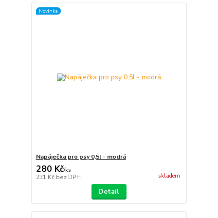
Novinka
Napáječka pro psy 0,5l - modrá
280 Kč
/
ks
skladem
231 Kč
bez DPH
Detail