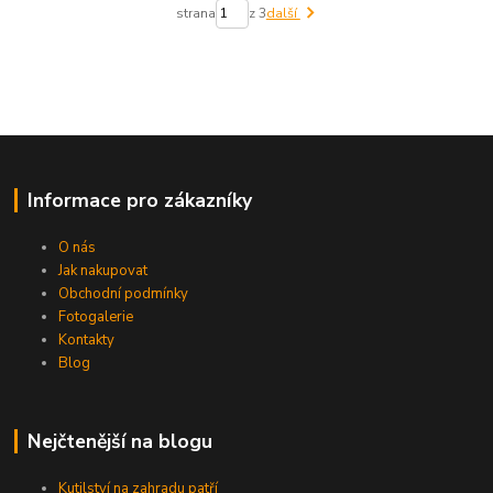
strana
z 3
další
Informace pro zákazníky
O nás
Jak nakupovat
Obchodní podmínky
Fotogalerie
Kontakty
Blog
Nejčtenější na blogu
Kutilství na zahradu patří