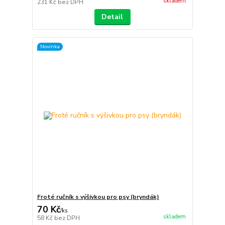
skladem
231 Kč
bez DPH
Detail
Novinka
Froté ručník s výšivkou pro psy (bryndák)
70 Kč
/
ks
skladem
58 Kč
bez DPH