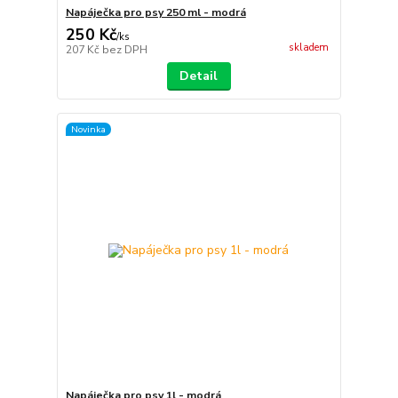
Napáječka pro psy 250 ml - modrá
250 Kč
/
ks
skladem
207 Kč
bez DPH
Detail
Novinka
Napáječka pro psy 1l - modrá