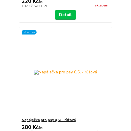
220 Kč
/
ks
skladem
182 Kč
bez DPH
Detail
Novinka
Napáječka pro psy 0,5l - růžová
280 Kč
/
ks