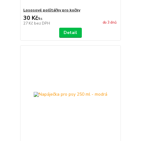
Lososové polštářky pro kočky
30 Kč
/
ks
do 3 dnů
27 Kč
bez DPH
Detail