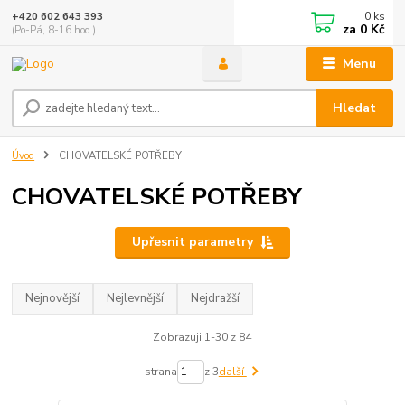
0
ks
+420 602 643 393
za
0 Kč
(Po-Pá, 8-16 hod.)
Menu
Hledat
Úvod
CHOVATELSKÉ POTŘEBY
CHOVATELSKÉ POTŘEBY
Upřesnit parametry
Nejnovější
Nejlevnější
Nejdražší
Zobrazuji 1-30 z 84
strana
z 3
další