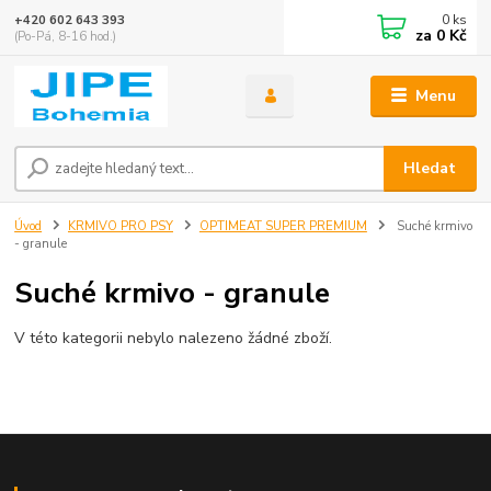
0
ks
+420 602 643 393
za
0 Kč
(Po-Pá, 8-16 hod.)
Menu
Hledat
Úvod
KRMIVO PRO PSY
OPTIMEAT SUPER PREMIUM
Suché krmivo
- granule
Suché krmivo - granule
V této kategorii nebylo nalezeno žádné zboží.