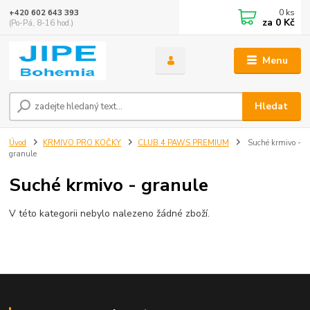
0
ks
+420 602 643 393
za
0 Kč
(Po-Pá, 8-16 hod.)
Menu
Hledat
Úvod
KRMIVO PRO KOČKY
CLUB 4 PAWS PREMIUM
Suché krmivo -
granule
Suché krmivo - granule
V této kategorii nebylo nalezeno žádné zboží.