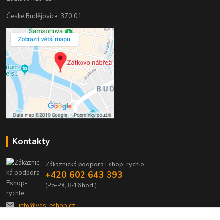
České Budějovice, 370 01
Kontakty
Zákaznická podpora Eshop-rychle
+420 602 643 393
(Po-Pá, 8-16 hod.)
info@vas-eshop.cz