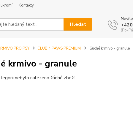
oukromí
Kontakty
Nevíte
Hledat
+420
(Po-Pá
KRMIVO PRO PSY
CLUB 4 PAWS PREMIUM
Suché krmivo - granule
é krmivo - granule
tegorii nebylo nalezeno žádné zboží.