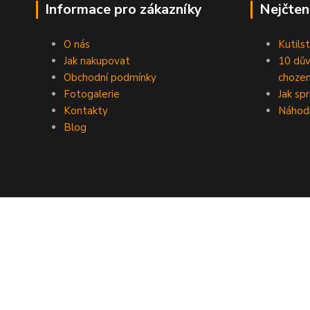
Informace pro zákazníky
Nejčten
O nás
Kutilst
Jak nakupovat
10 dův
Obchodní podmínky
chozen
Fotogalerie
Jak sp
Kontakty
Náhod
Blog