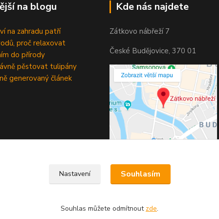
ější na blogu
Kde nás najdete
ví na zahradu patří
Zátkovo nábřeží 7
odů, proč relaxovat
České Budějovice, 370 01
ím do přírody
rávně pěstovat tulipány
ně generovaný článek
Souhlasím
Nastavení
Souhlas můžete odmítnout
zde
.