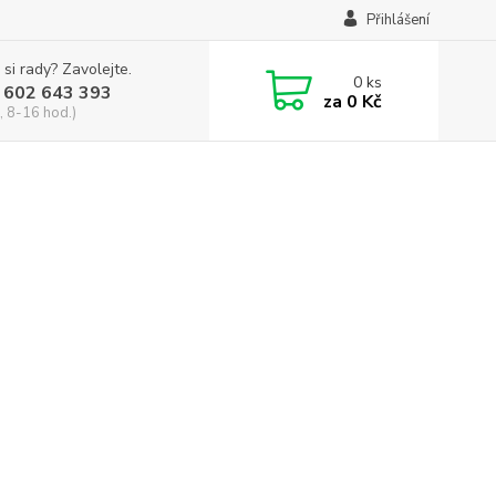
Přihlášení
 si rady? Zavolejte.
0
ks
 602 643 393
za
0 Kč
, 8-16 hod.)