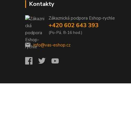
Kontakty
Zákaznická podpora Eshop-rychle
+420 602 643 393
(Po-Pá, 8-16 hod.)
info@vas-eshop.cz
Vytvořeno na
Eshop-rychle.cz