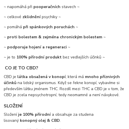
~ napomáhá při
pooperačních
stavech ~
~ celkové
zklidnění
psychiky ~
~ pomáhá
při spánkových poruchách
~
~
proti bolestem
& zejména chronickým bolestem
~
~
podporuje hojení a regeneraci
~
~ je to
100% přírodní produkt
bez vedlejších účinků ~
CO JE TO CBD?
CBD je
látka obsažená v konopí
, která má
mnoho příznivých
účinků
na lidský organismus. Když se řekne konopí, vybavíme si
především látku jménem THC. Rozdíl mezi THC a CBD je v tom, že
CBD je zcela nepsychotropní, tedy neomamné a není návykové.
SLOŽENÍ
Složení
je 100% přírodní
a obsahuje za studena
lisovaný
konopný olej & CBD
.