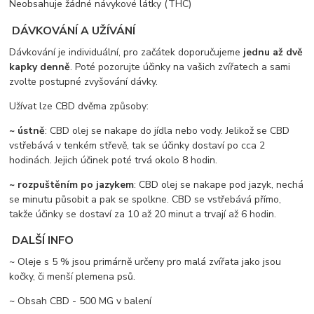
Neobsahuje žádné návykové látky (THC)
DÁVKOVÁNÍ A UŽÍVÁNÍ
Dávkování je individuální, pro začátek doporučujeme
jednu až
dvě
kapky denně
. Poté pozorujte účinky na vašich zvířatech a sami
zvolte postupné zvyšování dávky.
Užívat lze CBD dvěma způsoby:
~ ústně
: CBD olej se nakape do jídla nebo vody. Jelikož se CBD
vstřebává v tenkém střevě, tak se účinky dostaví po cca 2
hodinách. Jejich účinek poté trvá okolo 8 hodin.
~ rozpuštěním po jazykem
: CBD olej se nakape pod jazyk, nechá
se minutu působit a pak se spolkne. CBD se vstřebává přímo,
takže účinky se dostaví za 10 až 20 minut a trvají až 6 hodin.
DALŠÍ INFO
~ Oleje s 5 % jsou primárně určeny pro malá zvířata jako jsou
kočky, či menší plemena psů.
~ Obsah CBD - 500 MG v balení