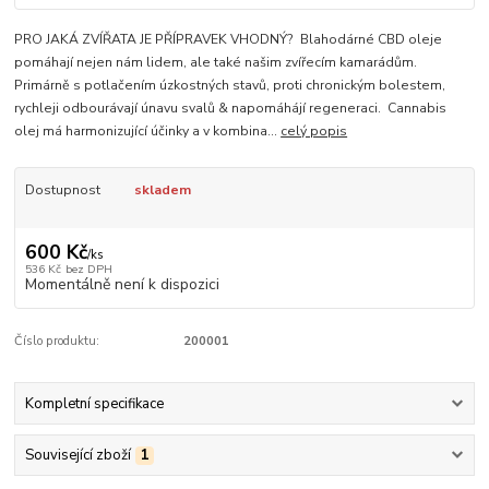
PRO JAKÁ ZVÍŘATA JE PŘÍPRAVEK VHODNÝ? Blahodárné CBD oleje
pomáhají nejen nám lidem, ale také našim zvířecím kamarádům.
Primárně s potlačením úzkostných stavů, proti chronickým bolestem,
rychleji odbourávají únavu svalů & napomáhájí regeneraci. Cannabis
olej má harmonizující účinky a v kombina...
celý popis
Dostupnost
skladem
600 Kč
/
ks
536 Kč
bez DPH
Momentálně není k dispozici
Číslo produktu:
200001
Kompletní specifikace
Související zboží
1