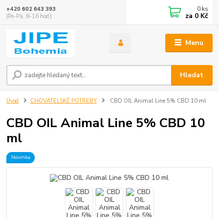
0
ks
+420 602 643 393
za
0 Kč
(Po-Pá, 8-16 hod.)
Menu
Hledat
Úvod
CHOVATELSKÉ POTŘEBY
CBD OIL Animal Line 5% CBD 10 ml
CBD OIL Animal Line 5% CBD 10
ml
Novinka