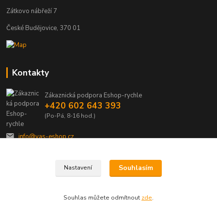
Zátkovo nábřeží 7
České Budějovice, 370 01
Kontakty
Zákaznická podpora Eshop-rychle
+420 602 643 393
(Po-Pá, 8-16 hod.)
info@vas-eshop.cz
Souhlasím
Nastavení
Souhlas můžete odmítnout
zde
.
Vytvořeno na
Eshop-rychle.cz