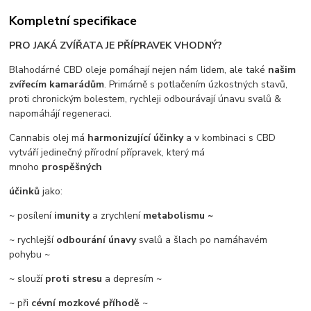
Kompletní specifikace
PRO JAKÁ ZVÍŘATA JE PŘÍPRAVEK VHODNÝ?
Blahodárné CBD oleje pomáhají nejen nám lidem, ale také
našim
zvířecím kamarádům
. Primárně s potlačením úzkostných stavů,
proti chronickým bolestem, rychleji odbourávají únavu svalů &
napomáhájí regeneraci.
Cannabis olej má
harmonizující účinky
a v kombinaci s CBD
vytváří jedinečný přírodní přípravek, který má
mnoho
prospěšných
účinků
jako:
~ posílení
imunity
a zrychlení
metabolismu ~
~ rychlejší
odbourání únavy
svalů a šlach po namáhavém
pohybu ~
~ slouží
proti stresu
a depresím ~
~ při
cévní mozkové příhodě
~