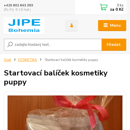
0
ks
+420 602 643 393
za
0 Kč
(Po-Pá, 8-16 hod.)
Menu
Hledat
Úvod
KOSMETIKA
Startovací balíček kosmetiky puppy
Startovací balíček kosmetiky
puppy