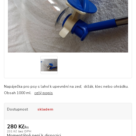
Napáječka pro psy s lahví k upevnění na zeď, držák, klec nebo ohrádku.
Obsah 1000 ml.
celý popis
Dostupnost
skladem
280 Kč
/
ks
231 Kč
bez DPH
Momentálně není k dispozici