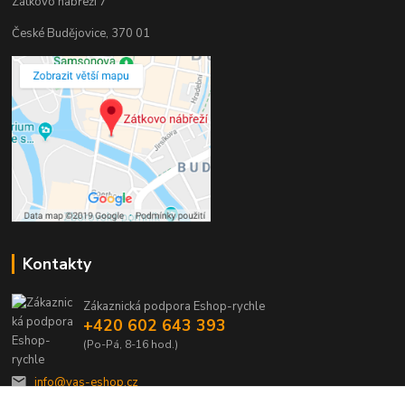
Zátkovo nábřeží 7
České Budějovice, 370 01
Kontakty
Zákaznická podpora Eshop-rychle
+420 602 643 393
(Po-Pá, 8-16 hod.)
info@vas-eshop.cz