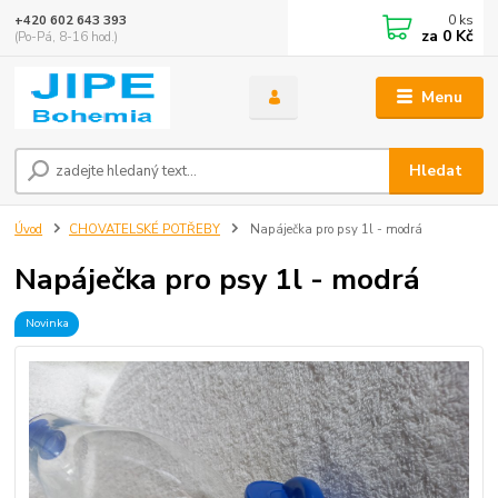
0
ks
+420 602 643 393
za
0 Kč
(Po-Pá, 8-16 hod.)
Menu
Hledat
Úvod
CHOVATELSKÉ POTŘEBY
Napáječka pro psy 1l - modrá
Napáječka pro psy 1l - modrá
Novinka