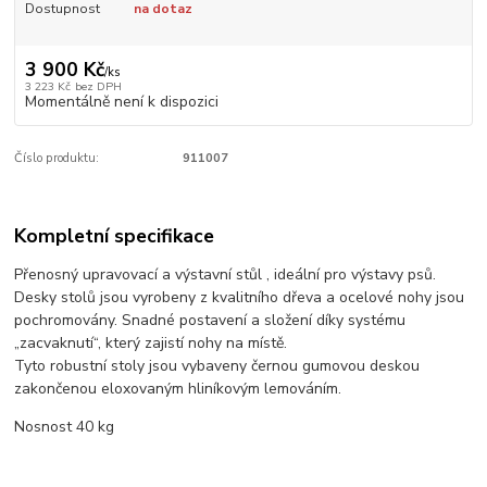
Dostupnost
na dotaz
3 900 Kč
/
ks
3 223 Kč
bez DPH
Momentálně není k dispozici
Číslo produktu:
911007
Kompletní specifikace
Přenosný upravovací a výstavní stůl , ideální pro výstavy psů.
Desky stolů jsou vyrobeny z kvalitního dřeva a ocelové nohy jsou
pochromovány. Snadné postavení a složení díky systému
„zacvaknutí“, který zajistí nohy na místě.
Tyto robustní stoly jsou vybaveny černou gumovou deskou
zakončenou eloxovaným hliníkovým lemováním.
Nosnost 40 kg