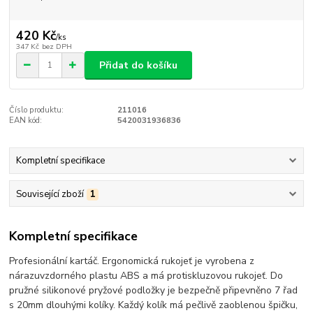
420 Kč
/
ks
347 Kč
bez DPH
Přidat do košíku
Číslo produktu:
211016
EAN kód:
5420031936836
Kompletní specifikace
Související zboží
1
Kompletní specifikace
Profesionální kartáč. Ergonomická rukojeť je vyrobena z
nárazuvzdorného plastu ABS a má protiskluzovou rukojeť. Do
pružné silikonové pryžové podložky je bezpečně připevněno 7 řad
s 20mm dlouhými kolíky. Každý kolík má pečlivě zaoblenou špičku,