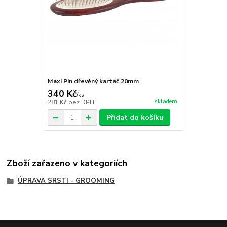
Maxi Pin dřevěný kartáč 20mm
340 Kč
/
ks
skladem
281 Kč
bez DPH
Přidat do košíku
Zboží zařazeno v kategoriích
ÚPRAVA SRSTI - GROOMING