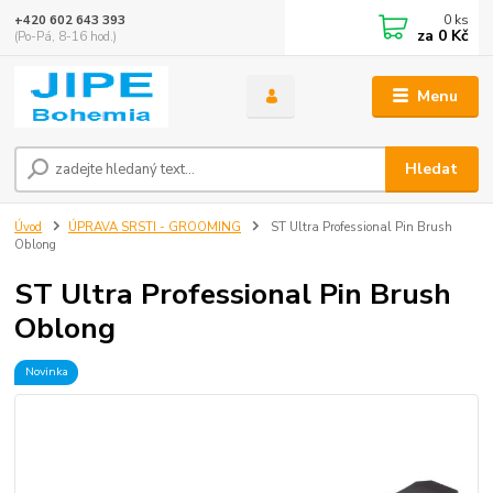
0
ks
+420 602 643 393
za
0 Kč
(Po-Pá, 8-16 hod.)
Menu
Hledat
Úvod
ÚPRAVA SRSTI - GROOMING
ST Ultra Professional Pin Brush
Oblong
ST Ultra Professional Pin Brush
Oblong
Novinka