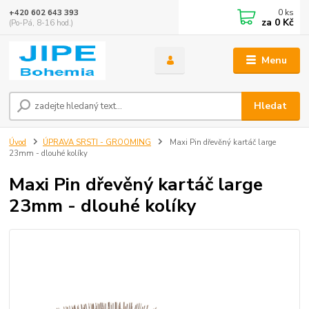
0
ks
+420 602 643 393
za
0 Kč
(Po-Pá, 8-16 hod.)
Menu
Hledat
Úvod
ÚPRAVA SRSTI - GROOMING
Maxi Pin dřevěný kartáč large
23mm - dlouhé kolíky
Maxi Pin dřevěný kartáč large
23mm - dlouhé kolíky