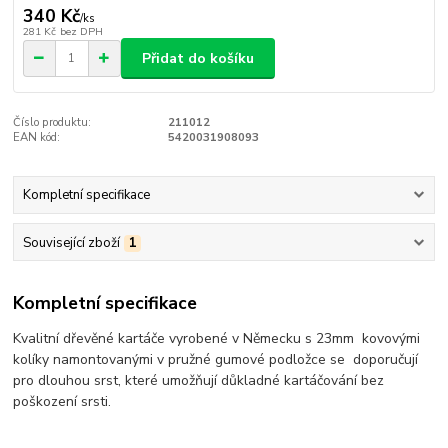
340 Kč
/
ks
281 Kč
bez DPH
Přidat do košíku
Číslo produktu:
211012
EAN kód:
5420031908093
Kompletní specifikace
Související zboží
1
Kompletní specifikace
Kvalitní dřevěné kartáče vyrobené v Německu s 23mm kovovými
kolíky namontovanými v pružné gumové podložce se doporučují
pro dlouhou srst, které umožňují důkladné kartáčování bez
poškození srsti.