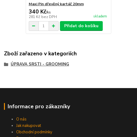
Maxi Pin dřevěný kartáč 20mm
340 Kč
/
ks
skladem
281 Kč
bez DPH
Přidat do košíku
Zboží zařazeno v kategoriích
ÚPRAVA SRSTI - GROOMING
Informace pro zákazníky
O nás
Jak nakupovat
Obchodní podmínky