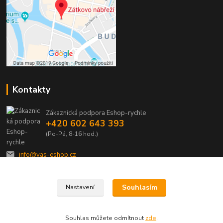
Kontakty
Zákaznická podpora Eshop-rychle
+420 602 643 393
(Po-Pá, 8-16 hod.)
info@vas-eshop.cz
Souhlasím
Nastavení
Souhlas můžete odmítnout
zde
.