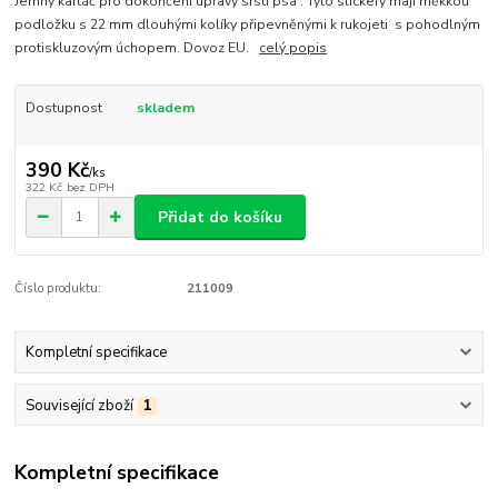
Jemný kartáč pro dokončení úpravy srsti psa . Tyto slickery mají měkkou
podložku s 22 mm dlouhými kolíky připevněnými k rukojeti s pohodlným
protiskluzovým úchopem. Dovoz EU.
celý popis
Dostupnost
skladem
390 Kč
/
ks
322 Kč
bez DPH
Přidat do košíku
Číslo produktu:
211009
Kompletní specifikace
Související zboží
1
Kompletní specifikace