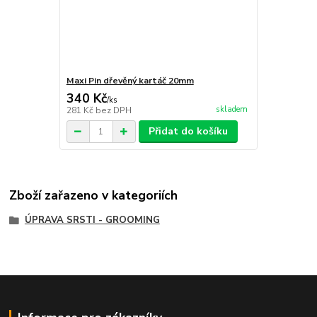
Maxi Pin dřevěný kartáč 20mm
340 Kč
/
ks
skladem
281 Kč
bez DPH
Přidat do košíku
Zboží zařazeno v kategoriích
ÚPRAVA SRSTI - GROOMING