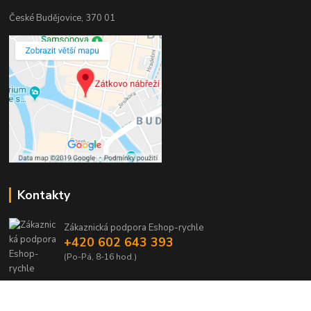
České Budějovice, 370 01
Kontakty
Zákaznická podpora Eshop-rychle
+420 602 643 393
(Po-Pá, 8-16 hod.)
info@vas-eshop.cz