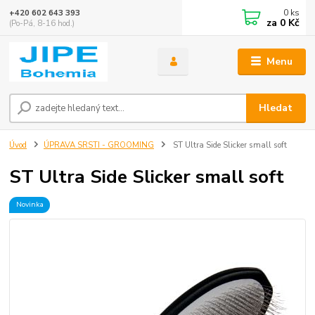
0
ks
+420 602 643 393
za
0 Kč
(Po-Pá, 8-16 hod.)
Menu
Hledat
Úvod
ÚPRAVA SRSTI - GROOMING
ST Ultra Side Slicker small soft
ST Ultra Side Slicker small soft
Novinka