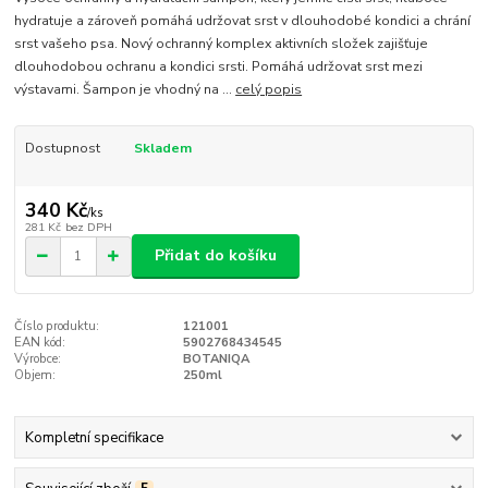
hydratuje a zároveň pomáhá udržovat srst v dlouhodobé kondici a chrání
srst vašeho psa. Nový ochranný komplex aktivních složek zajišťuje
dlouhodobou ochranu a kondici srsti. Pomáhá udržovat srst mezi
výstavami. Šampon je vhodný na ...
celý popis
Dostupnost
Skladem
340 Kč
/
ks
281 Kč
bez DPH
Přidat do košíku
Číslo produktu:
121001
EAN kód:
5902768434545
Výrobce:
BOTANIQA
Objem:
250ml
Kompletní specifikace