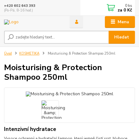
0
ks
+420 602 643 393
za
0 Kč
(Po-Pá, 8-16 hod.)
Menu
Hledat
Úvod
KOSMETIKA
Moisturising & Protection Shampoo 250ml
Moisturising & Protection
Shampoo 250ml
Intenzivní hydratace
Vysoce ochranný a hydratační šampon, který jemně čistí srst, hluboce