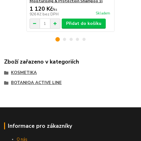
Moisturising & Protection Shampoo 1l
Moisturisin
1 120 Kč
3 150 Kč
/
ks
Skladem
926 Kč
bez DPH
2 603 Kč
bez
Přidat do košíku
Zboží zařazeno v kategoriích
KOSMETIKA
BOTANIQA ACTIVE LINE
Informace pro zákazníky
O nás