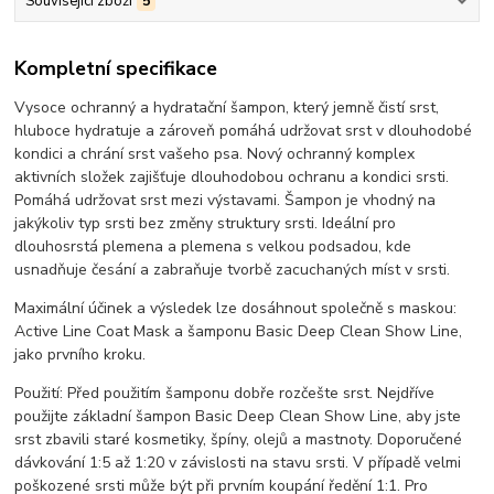
Související zboží
5
Kompletní specifikace
Vysoce ochranný a hydratační šampon, který jemně čistí srst,
hluboce hydratuje a zároveň pomáhá udržovat srst v dlouhodobé
kondici a chrání srst vašeho psa. Nový ochranný komplex
aktivních složek zajišťuje dlouhodobou ochranu a kondici srsti.
Pomáhá udržovat srst mezi výstavami. Šampon je vhodný na
jakýkoliv typ srsti bez změny struktury srsti. Ideální pro
dlouhosrstá plemena a plemena s velkou podsadou, kde
usnadňuje česání a zabraňuje tvorbě zacuchaných míst v srsti.
Maximální účinek a výsledek lze dosáhnout společně s maskou:
Active Line Coat Mask a šamponu Basic Deep Clean Show Line,
jako prvního kroku.
Použití: Před použitím šamponu dobře rozčešte srst. Nejdříve
použijte základní šampon Basic Deep Clean Show Line, aby jste
srst zbavili staré kosmetiky, špíny, olejů a mastnoty. Doporučené
dávkování 1:5 až 1:20 v závislosti na stavu srsti. V případě velmi
poškozené srsti může být při prvním koupání ředění 1:1. Pro