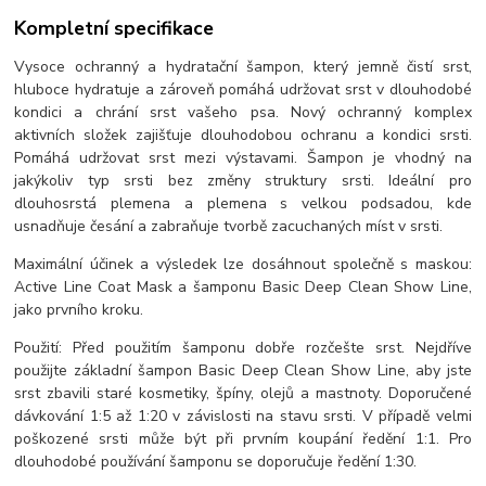
Kompletní specifikace
Vysoce ochranný a hydratační šampon, který jemně čistí srst,
hluboce hydratuje a zároveň pomáhá udržovat srst v dlouhodobé
kondici a chrání srst vašeho psa. Nový ochranný komplex
aktivních složek zajišťuje dlouhodobou ochranu a kondici srsti.
Pomáhá udržovat srst mezi výstavami. Šampon je vhodný na
jakýkoliv typ srsti bez změny struktury srsti. Ideální pro
dlouhosrstá plemena a plemena s velkou podsadou, kde
usnadňuje česání a zabraňuje tvorbě zacuchaných míst v srsti.
Maximální účinek a výsledek lze dosáhnout společně s maskou:
Active Line Coat Mask a šamponu Basic Deep Clean Show Line,
jako prvního kroku.
Použití: Před použitím šamponu dobře rozčešte srst. Nejdříve
použijte základní šampon Basic Deep Clean Show Line, aby jste
srst zbavili staré kosmetiky, špíny, olejů a mastnoty. Doporučené
dávkování 1:5 až 1:20 v závislosti na stavu srsti. V případě velmi
poškozené srsti může být při prvním koupání ředění 1:1. Pro
dlouhodobé používání šamponu se doporučuje ředění 1:30.