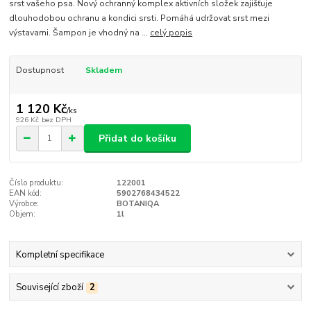
srst vašeho psa. Nový ochranný komplex aktivních složek zajišťuje
dlouhodobou ochranu a kondici srsti. Pomáhá udržovat srst mezi
výstavami. Šampon je vhodný na ...
celý popis
Dostupnost
Skladem
1 120 Kč
/
ks
926 Kč
bez DPH
Přidat do košíku
Číslo produktu:
122001
EAN kód:
5902768434522
Výrobce:
BOTANIQA
Objem:
1l
Kompletní specifikace
Související zboží
2