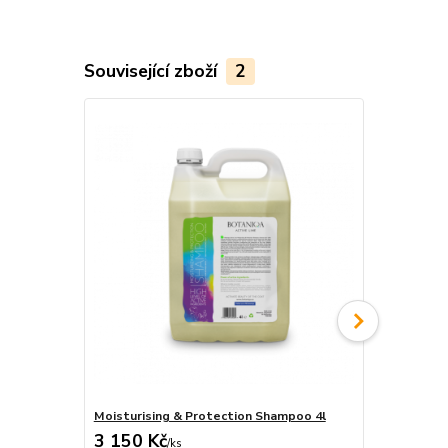
Související zboží
2
Moisturising & Protection Shampoo 4l
Moisturisin
3 150 Kč
340 Kč
/
ks
/
ks