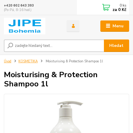
0
ks
+420 602 643 393
za
0 Kč
(Po-Pá, 8-16 hod.)
Menu
Hledat
Úvod
KOSMETIKA
Moisturising & Protection Shampoo 1l
Moisturising & Protection
Shampoo 1l