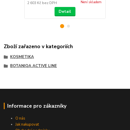
Není skladem
2 603 Kč
bez DPH
281 Kč
bez 
Detail
Zboží zařazeno v kategoriích
KOSMETIKA
BOTANIQA ACTIVE LINE
Informace pro zákazníky
O nás
Jak nakupovat