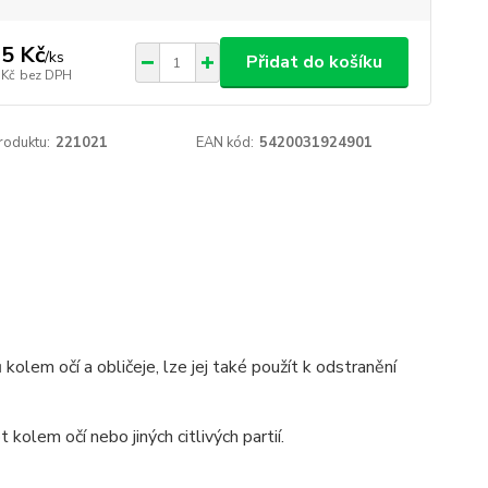
5 Kč
/
ks
Přidat do košíku
 Kč
bez DPH
roduktu:
221021
EAN kód:
5420031924901
kolem očí a obličeje, lze jej také použít k odstranění
 kolem očí nebo jiných citlivých partií.