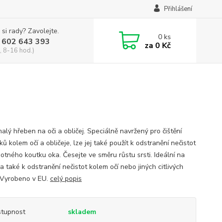
Přihlášení
 si rady? Zavolejte.
0
ks
 602 643 393
za
0 Kč
, 8-16 hod.)
alý hřeben na oči a obličej. Speciálně navržený pro čištění
ů kolem očí a obličeje, lze jej také použít k odstranění nečistot
otného koutku oka. Česejte ve směru růstu srsti. Ideální na
 a také k odstranění nečistot kolem očí nebo jiných citlivých
. Vyrobeno v EU.
celý popis
tupnost
skladem