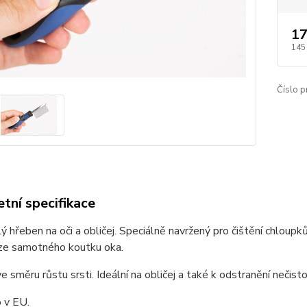
17
145
Číslo p
tní specifikace
ý hřeben na oči a obličej.
Speciálně navržený pro čištění chloupků 
 ze samotného koutku oka.
e směru růstu srsti. Ideální na obličej a také k odstranění nečistot
 v EU.