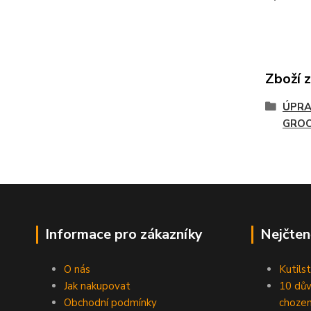
Zboží 
ÚPRA
GRO
Informace pro zákazníky
Nejčten
O nás
Kutilst
Jak nakupovat
10 dův
Obchodní podmínky
chozen