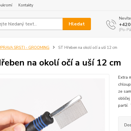
oukromí
Kontakty
Nevíte
Hledat
+420
(Po-Pá
ÚPRAVA SRSTI - GROOMING
ST Hřeben na okolí očí a uší 12 cm
řeben na okolí očí a uší 12 cm
Extra m
chloupk
ze sam
obličej
partií
Dos