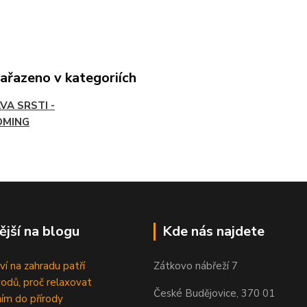
zařazeno v kategoriích
VA SRSTI -
OMING
ější na blogu
Kde nás najdete
ví na zahradu patří
Zátkovo nábřeží 7
odů, proč relaxovat
České Budějovice, 370 01
ím do přírody