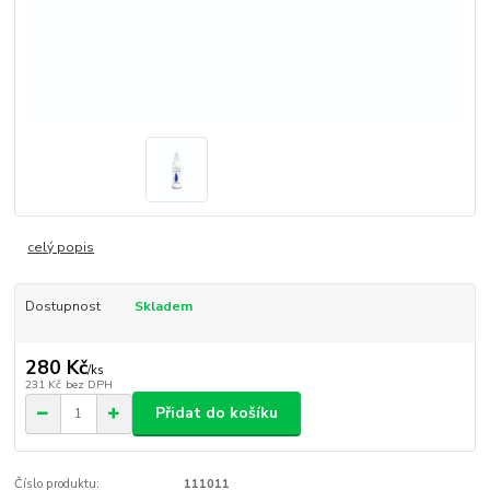
celý popis
Dostupnost
Skladem
280 Kč
/
ks
231 Kč
bez DPH
Přidat do košíku
Číslo produktu:
111011