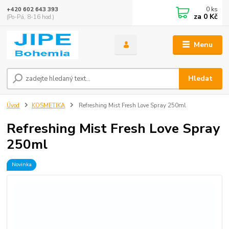
0
ks
+420 602 643 393
za
0 Kč
(Po-Pá, 8-16 hod.)
Menu
Hledat
Úvod
KOSMETIKA
Refreshing Mist Fresh Love Spray 250ml
Refreshing Mist Fresh Love Spray
250ml
Novinka