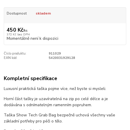
Dostupnost
skladem
450 Kč
/
ks
372 Kč
bez DPH
Momentálně není k dispozici
Číslo produktu:
911029
EAN kód:
5420031929128
Kompletní specifikace
Luxusní praktická taška pojme více, než byste si mysleli.
Horní část tašky je uzavíratelná na zip po celé délce a je
dodávána s odnímatelným ramenním popruhem.
Taška Show Tech Grab Bag bezpečně uchová všechny vaše
základní potřeby pro péči o tělo.