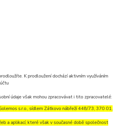
prodloužíte. K prodloužení dochází aktivním využíváním
 účtu
obní údaje však mohou zpracovávat i tito zpracovatelé:
olemos s.r.o., sídlem Zátkovo nábřeží 448/73, 370 01,
eb a aplikací, které však v současné době společnost