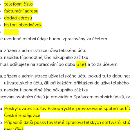
telefonní číslo
fakturační adresu
dodací adresu
historii objednávek
…………..
e uvedené osobní údaje budou zpracovány za účelem:
zřízení a administrace uživatelského účtu
nabídnutí pohodlnějšího nákupního zážitku
hlas udělujete na zpracování po dobu
5 let
a to za účelem:
zřízení a administrace uživatelského účtu, pokud tuto dobu ne
uživatelského účtu, čili při každém přihlášení do uživatelského
nabídnutí pohodlnějšího nákupního zážitku
acování osobních údajů je prováděno Správcem osobních údajů, os
Poskytovatel služby Eshop-rychle, provozované společností G
České Budějovice
Případně další poskytovatelé zpracovatelských softwarů, služ
nevyužívá.