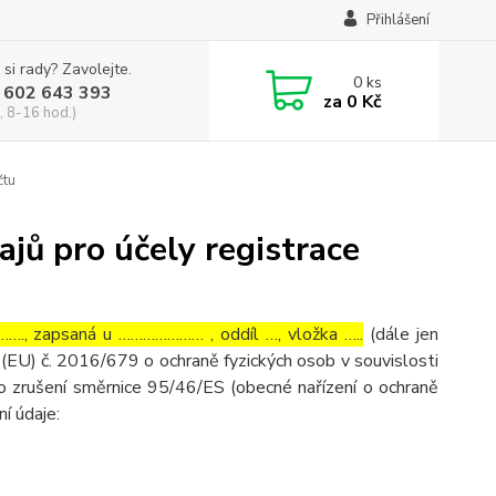
Přihlášení
 si rady? Zavolejte.
0
ks
 602 643 393
za
0 Kč
, 8-16 hod.)
čtu
jů pro účely registrace
…., zapsaná u ………………… , oddíl …, vložka …..
(dále jen
(EU) č. 2016/679 o ochraně fyzických osob v souvislosti
o zrušení směrnice 95/46/ES (obecné nařízení o ochraně
ní údaje: