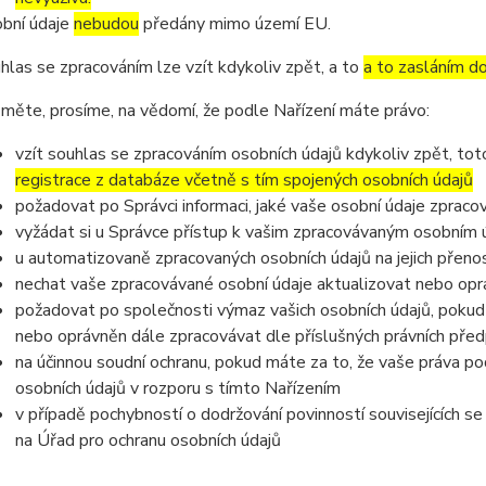
bní údaje
nebudou
předány mimo území EU.
hlas se zpracováním lze vzít kdykoliv zpět, a to
a to zasláním do
měte, prosíme, na vědomí, že podle Nařízení máte právo:
vzít souhlas se zpracováním osobních údajů kdykoliv zpět, to
registrace z databáze včetně s tím spojených osobních údajů
požadovat po Správci informaci, jaké vaše osobní údaje zpraco
vyžádat si u Správce přístup k vašim zpracovávaným osobním ú
u automatizovaně zpracovaných osobních údajů na jejich přeno
nechat vaše zpracovávané osobní údaje aktualizovat nebo opra
požadovat po společnosti výmaz vašich osobních údajů, pokud 
nebo oprávněn dále zpracovávat dle příslušných právních před
na účinnou soudní ochranu, pokud máte za to, že vaše práva po
osobních údajů v rozporu s tímto Nařízením
v případě pochybností o dodržování povinností souvisejících s
na Úřad pro ochranu osobních údajů