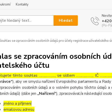
oukromí
Kontakty
Nevíte
Hledat
+420
(Po-Pá
ouhlas se zpracováním osobních údajů pro účely registrace uživatelského ú
las se zpracováním osobních úda
atelského účtu
lujete tímto souhlas ……………..., se sídlem ………………, IČ ……………
rávce“
), aby ve smyslu nařízení Evropského parlamentu a Rady 
zpracováním osobních údajů a o volném pohybu těchto údajů a 
bních údajů) (dále jen
„Nařízení“
), zpracovával/a následující osob
jméno a příjmení
emailovou adresu