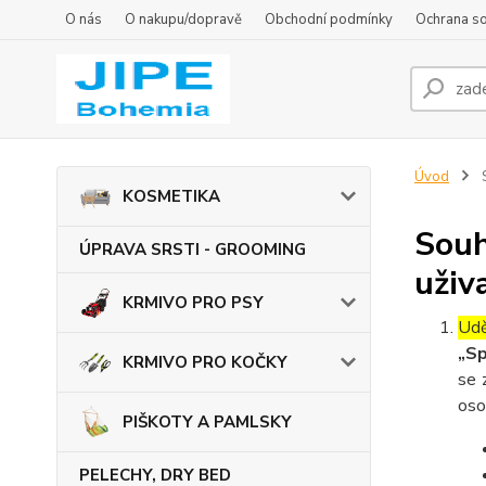
O nás
O nakupu/dopravě
Obchodní podmínky
Ochrana s
Úvod
S
KOSMETIKA
Souh
ÚPRAVA SRSTI - GROOMING
uživ
KRMIVO PRO PSY
Udě
„Sp
KRMIVO PRO KOČKY
se 
oso
PIŠKOTY A PAMLSKY
PELECHY, DRY BED