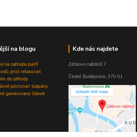
ější na blogu
Kde nás najdete
ví na zahradu patří
Zátkovo nábřeží 7
odů, proč relaxovat
České Budějovice, 370 01
ím do přírody
rávně pěstovat tulipány
ně generovaný článek