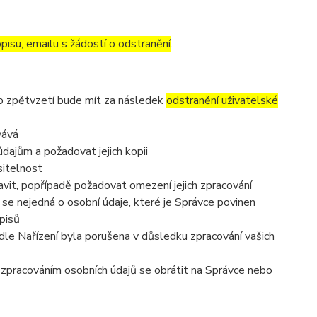
pisu, emailu s žádostí o odstranění
.
to zpětvzetí bude mít za následek
odstranění uživatelské
vává
dajům a požadovat jejich kopii
sitelnost
vit, popřípadě požadovat omezení jejich zpracování
se nejedná o osobní údaje, které je Správce povinen
pisů
dle Nařízení byla porušena v důsledku zpracování vašich
e zpracováním osobních údajů se obrátit na Správce nebo