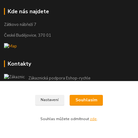
Kde nás najdete
Zátkovo nábřeží 7
České Budějovice, 370 01
Kontakty
Zákaznická podpora Eshop-rychle
+420 602 643 393
(Po-Pá, 8-16 hod.)
Souhlasím
Nastavení
info@vas-eshop.cz
Souhlas můžete odmítnout
zde
.