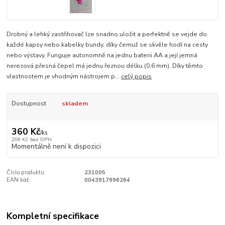
Drobný a lehký zastřihovač lze snadno uložit a perfektně se vejde do
každé kapsy nebo kabelky bundy, díky čemuž se skvěle hodí na cesty
nebo výstavy. Funguje autonomně na jednu baterii AA a její jemná
nerezová přesná čepel má jednu řeznou délku (0,6 mm). Díky těmto
vlastnostem je vhodným nástrojem p...
celý popis
Dostupnost
skladem
360 Kč
/
ks
298 Kč
bez DPH
Momentálně není k dispozici
Číslo produktu:
231005
EAN kód:
0043917996264
Kompletní specifikace