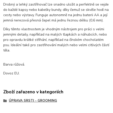
Drobný a lehký zastřihovač lze snadno uložit a perfektně se vejde
do každé kapsy nebo kabelky bundy, díky čemuž se skvěle hodí na
cesty nebo výstavy. Funguje autonomně na jednu baterii AA a její
jemná nerezová přesná čepel má jednu řeznou délku (0,6 mm).
Díky těmto vlastnostem je vhodným nástrojem pro práci s velmi
jemnými detaily, například na malých tlapkách a náhubcích, nebo
pro opravdu krátké stříhání, například na čínském chocholatém
psu. Ideální také pro zastřihování malých nebo velmi citlivých částí
těla.
Barva růžová.
Dovoz EU.
Zboží zařazeno v kategoriích
ÚPRAVA SRSTI - GROOMING