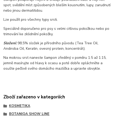
spot, svědění míst způsobených bleším kousnutím, lupy, zarudnutí
nebo jinou dermatitidou.
Lze použít pro všechny typy srsti.
Speciálně doporučeno pro psy s velmi citlivou pokožkou nebo po
trimování ke zklidnění pokožky.
Složení:
98,5% složek je přírodního původu (Tea Tree Oil,
Andiroba Oil, Keratin, ovesný protein, koncentrát).
Na mokrou srst naneste šampon zředěný v poměru 1:5 až 1:15,
jemně masírujte od hlavy k ocasu a poté dobře opláchněte a
osušte pečlivě svého domácího mazlíčka a upravte obvykle.
Zboží zařazeno v kategoriích
KOSMETIKA
BOTANIQA SHOW LINE