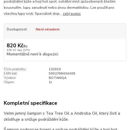
podráždění kůže a hojí hot spot, svědění míst způsobených bleším
kousnutím, lupy, zarudnutí nebo jinou dermatitidou. Lze použít pro
všechny typy srsti. Speciálně dop...
celý popis
Dostupnost
Není skladem
820 Kč
/
ks
678 Kč
bez DPH
Momentálně není k dispozici
Číslo produktu:
132010
EAN kód:
5902768434408
Výrobce:
BOTANIQA
Objem:
1l
Kompletní specifikace
Velmi jemný šampon s Tea Tree Oil a Andiroba Oil, který čistí a
zklidňuje a snižuje podráždění kůže.
Šampon podporuje hojení a snižuje podráždění kůže a hojí hot