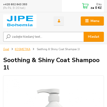
0
ks
+420 602 643 393
za
0 Kč
(Po-Pá, 8-16 hod.)
Menu
Hledat
Úvod
KOSMETIKA
Soothing & Shiny Coat Shampoo 1l
Soothing & Shiny Coat Shampoo
1l