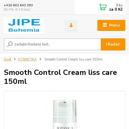
0
ks
+420 602 643 393
za
0 Kč
(Po-Pá, 8-16 hod.)
Menu
Hledat
Úvod
KOSMETIKA
Smooth Control Cream liss care 150ml
Smooth Control Cream liss care
150ml