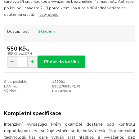
care vytváří srst hladkou a vyváženou bez změkčení a mastnoty. Aplikace
po koupel: naneste 2 - 3 porce krému na ruce a důkladně vetřete na
osušenou srst až ...
celý popis
Dostupnost
Skladem
550 Kč
/
ks
455 Kč
bez DPH
Přidat do košíku
Číslo produktu:
129001
EAN kód:
5902768434170
Výrobce:
BOTANIQA
Kompletní specifikace
Intenzivní vyhlazující krém okamžitě dostane pod kontrolu
nepoddajnou srst, snižuje zvlnění srsti, dodává lesk. Díky speciální
technologii liss care vytváří srst hladkou a vyváženou bez