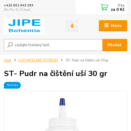
0
ks
+420 602 643 393
za
0 Kč
(Po-Pá, 8-16 hod.)
Menu
Hledat
Úvod
CHOVATELSKÉ POTŘEBY
ST- Pudr na čištění uší 30 gr
ST- Pudr na čištění uší 30 gr
Novinka