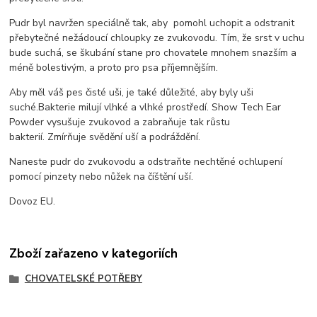
Pudr byl navržen speciálně tak, aby
pomohl uchopit a odstranit
přebytečné nežádoucí chloupky ze zvukovodu. Tím, že srst v uchu
bude suchá, se škubání stane pro chovatele mnohem snazším a
méně bolestivým, a proto pro psa příjemnějším.
Aby měl váš pes čisté uši, je také důležité, aby byly uši
suché.Bakterie milují vlhké a vlhké prostředí. Show Tech Ear
Powder vysušuje zvukovod a zabraňuje tak růstu
bakterií. Zmírňuje svědění uší a podráždění.
Naneste pudr do zvukovodu a odstraňte nechtěné ochlupení
pomocí pinzety nebo nůžek na číštění uší.
Dovoz EU.
Zboží zařazeno v kategoriích
CHOVATELSKÉ POTŘEBY