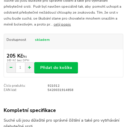
Suché uši jsou důležité pro správné čištění a také pro vytrhávání
přebytečné srsti. Pudr byl navržen speciálně tak, aby pomohl uchopit a
odstranit přebytečné nežádoucí chloupky ze zvukovodu. Tím, že srst v
uchu bude suchá, se škubání stane pro chovatele mnohem snazším a
méně bolestivým, a proto pr...
celý popis
Dostupnost
skladem
205 Kč
/
ks
169 Kč
bez DPH
Přidat do košíku
Číslo produktu:
921012
EAN kód:
5420031914858
Kompletní specifikace
Suché uši jsou důležité pro správné čištění a také pro vytrhávání
přebytečné srsti.