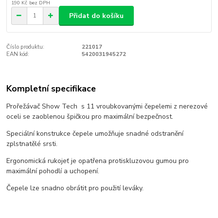
190 Kč
bez DPH
Přidat do košíku
Číslo produktu:
221017
EAN kód:
5420031945272
Kompletní specifikace
Prořežávač Show Tech s 11 vroubkovanými čepelemi z nerezové
oceli se zaoblenou špičkou pro maximální bezpečnost.
Speciální konstrukce čepele umožňuje snadné odstranění
zplstnatělé srsti.
Ergonomická rukojeť je opatřena protiskluzovou gumou pro
maximální pohodlí a uchopení.
Č
epele lze snadno obrátit pro použití leváky.