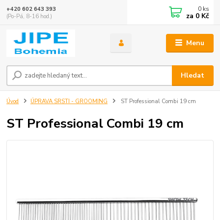
0
ks
+420 602 643 393
za
0 Kč
(Po-Pá, 8-16 hod.)
Menu
Hledat
Úvod
ÚPRAVA SRSTI - GROOMING
ST Professional Combi 19 cm
ST Professional Combi 19 cm