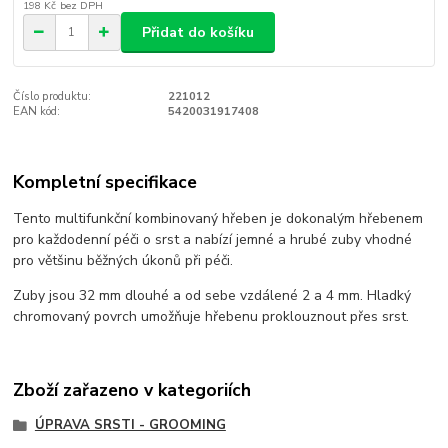
198 Kč
bez DPH
Přidat do košíku
Číslo produktu:
221012
EAN kód:
5420031917408
Kompletní specifikace
Tento multifunkční kombinovaný hřeben je dokonalým hřebenem
pro každodenní péči o srst a nabízí jemné a hrubé zuby vhodné
pro většinu běžných úkonů při péči.
Zuby jsou 32 mm dlouhé a od sebe vzdálené 2 a 4 mm. Hladký
chromovaný povrch umožňuje hřebenu proklouznout přes srst.
Zboží zařazeno v kategoriích
ÚPRAVA SRSTI - GROOMING