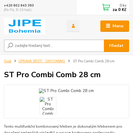
0
ks
+420 602 643 393
za
0 Kč
(Po-Pá, 8-16 hod.)
Menu
Hledat
Úvod
ÚPRAVA SRSTI - GROOMING
ST Pro Combi Comb 28 cm
ST Pro Combi Comb 28 cm
Tento multifunkční kombinovaný hřeben je dokonalým hřebenem pro
dosažení nejlepších výsledků a vysoce hodnoceno profesionály.