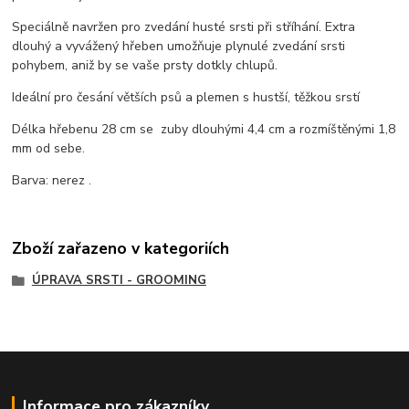
Speciálně navržen pro zvedání husté srsti při stříhání. Extra
dlouhý a vyvážený hřeben umožňuje plynulé zvedání srsti
pohybem, aniž by se vaše prsty dotkly chlupů.
Ideální pro česání větších psů a plemen s hustší, těžkou srstí
Délka hřebenu 28 cm se zuby dlouhými 4,4 cm a rozmíštěnými 1,8
mm od sebe.
Barva: nerez .
Zboží zařazeno v kategoriích
ÚPRAVA SRSTI - GROOMING
Informace pro zákazníky