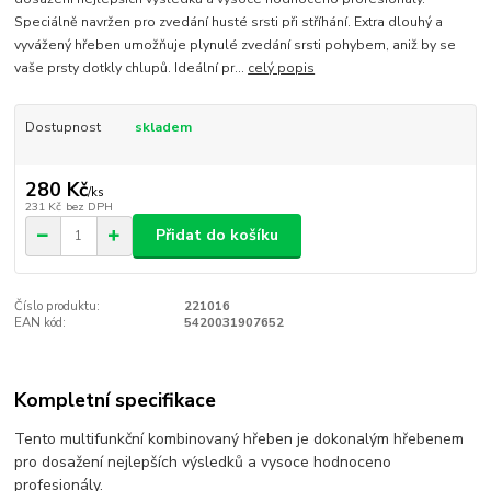
Speciálně navržen pro zvedání husté srsti při stříhání. Extra dlouhý a
vyvážený hřeben umožňuje plynulé zvedání srsti pohybem, aniž by se
vaše prsty dotkly chlupů. Ideální pr...
celý popis
Dostupnost
skladem
280 Kč
/
ks
231 Kč
bez DPH
Přidat do košíku
Číslo produktu:
221016
EAN kód:
5420031907652
Kompletní specifikace
Tento multifunkční kombinovaný hřeben je dokonalým hřebenem
pro dosažení nejlepších výsledků a vysoce hodnoceno
profesionály.