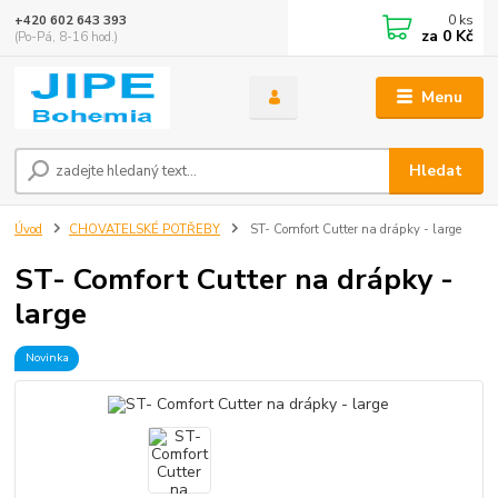
0
ks
+420 602 643 393
za
0 Kč
(Po-Pá, 8-16 hod.)
Menu
Hledat
Úvod
CHOVATELSKÉ POTŘEBY
ST- Comfort Cutter na drápky - large
ST- Comfort Cutter na drápky -
large
Novinka