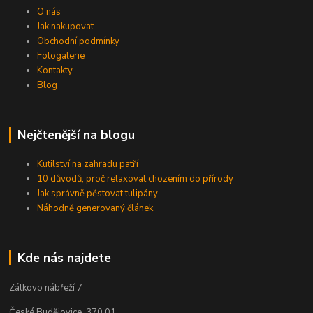
O nás
Jak nakupovat
Obchodní podmínky
Fotogalerie
Kontakty
Blog
Nejčtenější na blogu
Kutilství na zahradu patří
10 důvodů, proč relaxovat chozením do přírody
Jak správně pěstovat tulipány
Náhodně generovaný článek
Kde nás najdete
Zátkovo nábřeží 7
České Budějovice, 370 01