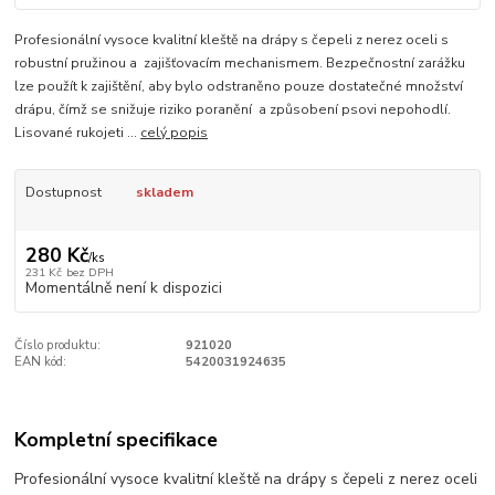
Profesionální vysoce kvalitní kleště na drápy s čepeli z nerez oceli s
robustní pružinou a zajišťovacím mechanismem. Bezpečnostní zarážku
lze použít k zajištění, aby bylo odstraněno pouze dostatečné množství
drápu, čímž se snižuje riziko poranění a způsobení psovi nepohodlí.
Lisované rukojeti ...
celý popis
Dostupnost
skladem
280 Kč
/
ks
231 Kč
bez DPH
Momentálně není k dispozici
Číslo produktu:
921020
EAN kód:
5420031924635
Kompletní specifikace
Profesionální vysoce kvalitní kleště na drápy s čepeli z nerez oceli