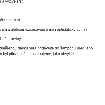
a výživě srsti.
t stav srsti.
ním a ulehčují rozčesávání a má i antistatický účinek.
ábné proteiny.
dměřenou dávku sera přidávejte do šamponu před jeho
byl přidán; dále postupujeme, jako obvykle.