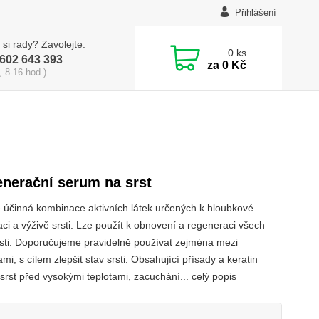
Přihlášení
 si rady? Zavolejte.
0
ks
602 643 393
za
0 Kč
, 8-16 hod.)
nerační serum na srst
 účinná kombinace aktivních látek určených k hloubkové
aci a výživě srsti. Lze použít k obnovení a regeneraci všech
rsti. Doporučujeme pravidelně používat zejména mezi
mi, s cílem zlepšit stav srsti. Obsahující přísady a keratin
 srst před vysokými teplotami, zacuchání...
celý popis