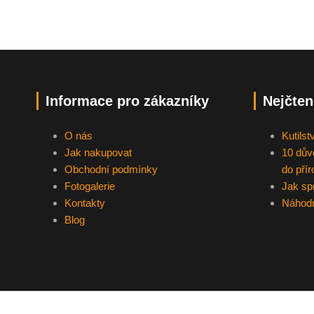
Informace pro zákazníky
Nejčten
O nás
Kutilst
Jak nakupovat
10 dův
Obchodní podmínky
do pří
Fotogalerie
Jak sp
Kontakty
Náhodn
Blog