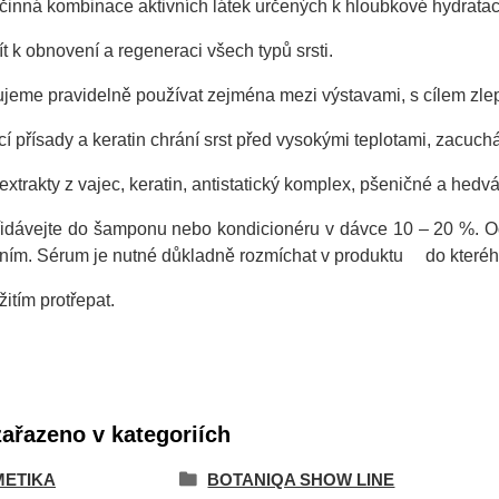
inná kombinace aktivních látek určených k hloubkové hydrataci 
t k obnovení a regeneraci všech typů srsti.
eme pravidelně používat zejména mezi výstavami, s cílem zlepši
í přísady a keratin chrání srst před vysokými teplotami, zacuchá
extrakty z vajec, keratin, antistatický komplex, pšeničné a hedv
idávejte do šamponu nebo kondicionéru v dávce 10 – 20 %. O
ním. Sérum je nutné důkladně rozmíchat v produktu do kterého 
itím protřepat.
zařazeno v kategoriích
ETIKA
BOTANIQA SHOW LINE