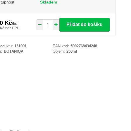
tupnost
Skladem
0 Kč
/
ks
Přidat do košíku
 Kč
bez DPH
roduktu:
131001
EAN kód:
5902768434248
e:
BOTANIQA
Objem:
250ml