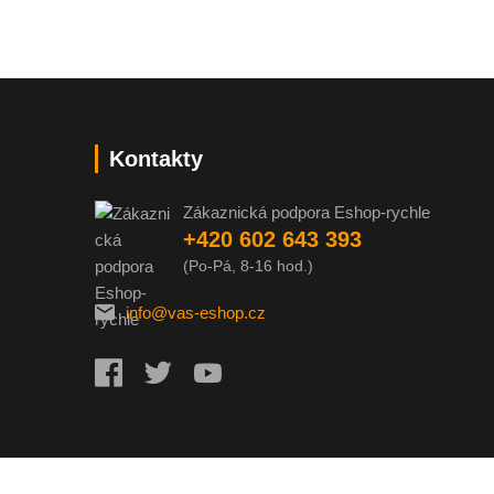
Kontakty
Zákaznická podpora Eshop-rychle
+420 602 643 393
(Po-Pá, 8-16 hod.)
info@vas-eshop.cz