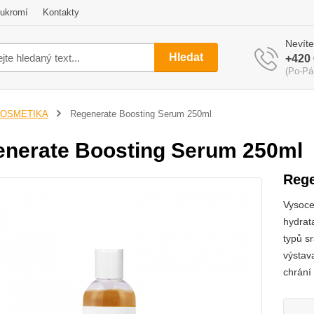
ukromí
Kontakty
Nevíte
Hledat
+420 
(Po-Pá
OSMETIKA
Regenerate Boosting Serum 250ml
nerate Boosting Serum 250ml
Rege
Vysoce
hydrat
typů s
výstava
chrání