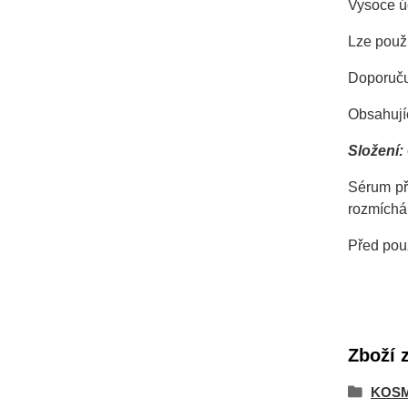
Vysoce úč
Lze použí
Doporučuj
Obsahujíc
Složení:
Sérum př
rozmíchá
Před použ
Zboží 
KOSM