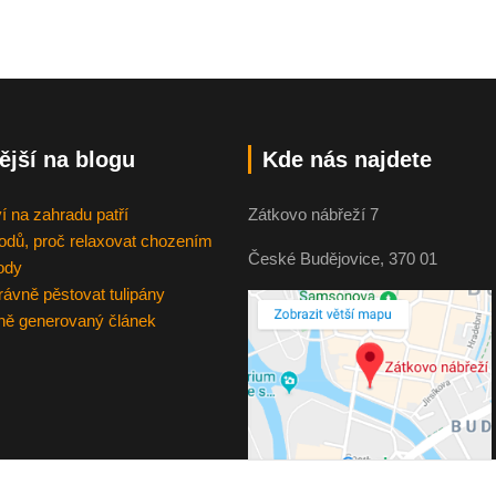
ější na blogu
Kde nás najdete
ví na zahradu patří
Zátkovo nábřeží 7
odů, proč relaxovat chozením
České Budějovice, 370 01
rody
rávně pěstovat tulipány
ě generovaný článek