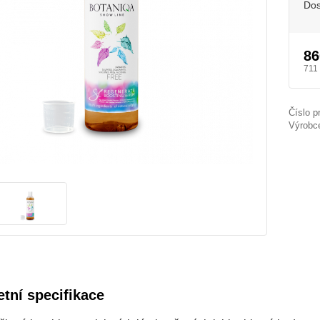
Dos
86
711
Číslo p
Výrobc
tní specifikace