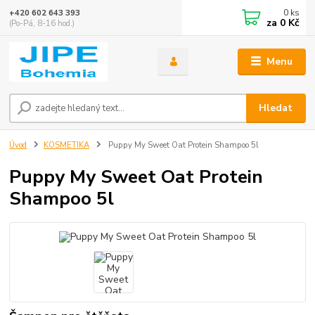
0
ks
+420 602 643 393
za
0 Kč
(Po-Pá, 8-16 hod.)
Menu
Hledat
Úvod
KOSMETIKA
Puppy My Sweet Oat Protein Shampoo 5l
Puppy My Sweet Oat Protein
Shampoo 5l