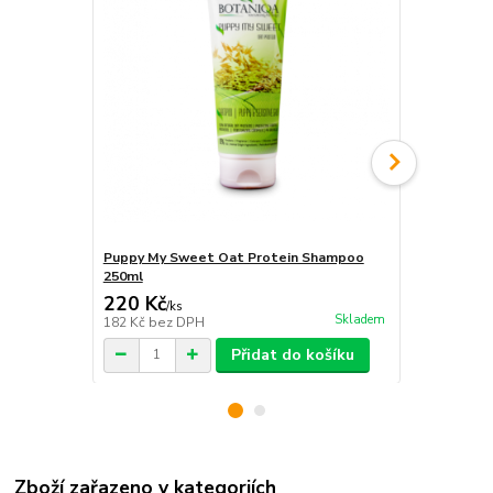
Puppy My Sweet Oat Protein Shampoo
Puppy My S
250ml
220 Kč
320 Kč
/
ks
/
ks
Skladem
182 Kč
bez DPH
264 Kč
bez 
Přidat do košíku
Zboží zařazeno v kategoriích