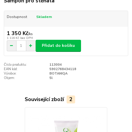
Šampon pro štěňata
Dostupnost
Skladem
1 350 Kč
/
ks
1 116 Kč
bez DPH
Přidat do košíku
Číslo produktu:
113004
EAN kód:
5902768434118
Výrobce:
BOTANIQA
Objem:
5l
Související zboží
2