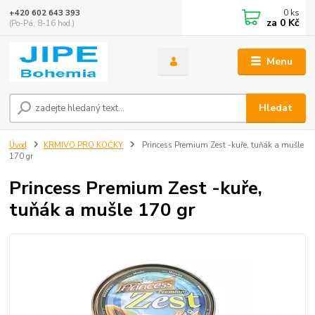
0
ks
+420 602 643 393
za
0 Kč
(Po-Pá, 8-16 hod.)
Menu
Hledat
Úvod
KRMIVO PRO KOČKY
Princess Premium Zest -kuře, tuňák a mušle
170 gr
Princess Premium Zest -kuře,
tuňák a mušle 170 gr