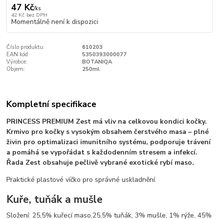
47 Kč
/
ks
42 Kč
bez DPH
Momentálně není k dispozici
Číslo produktu:
610203
EAN kód:
5350393000077
Výrobce:
BOTANIQA
Objem:
250ml
Kompletní specifikace
PRINCESS PREMIUM Zest má vliv na celkovou kondici kočky.
Krmivo pro kočky s vysokým obsahem čerstvého masa – plné
živin pro optimalizaci imunitního systému, podporuje trávení
a pomáhá se vypořádat s každodenním stresem a infekcí.
Řada Zest obsahuje pečlivě vybrané exotické rybí maso.
Praktické plastové víčko pro správné uskladnění.
Kuře, tuňák a mušle
Složení: 25,5% kuřecí maso,25,5% tuňák, 3% mušle, 1% rýže, 45%