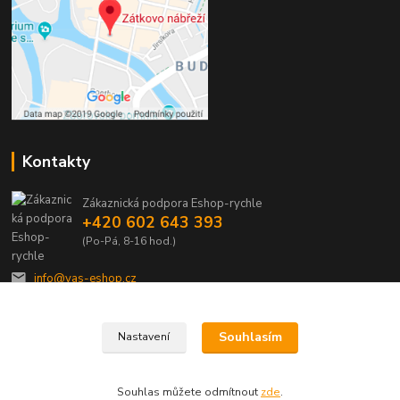
Kontakty
Zákaznická podpora Eshop-rychle
+420 602 643 393
(Po-Pá, 8-16 hod.)
info@vas-eshop.cz
Souhlasím
Nastavení
Souhlas můžete odmítnout
zde
.