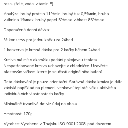
rosol (želé, voda, vitamin E)
Analýza: hrubý protein 11%min, hrubý tuk 0,5%min, hrubá
vláknina 1%max, hrubý popel 5%max, vlhkost 85%max
Doporučená denní dávka:
½ konzervy pro jednu kočku za 24hod.
1 konzerva je krmná dávka pro 2 kočky během 24hod.
Krmivo má mít v okamžiku podání pokojovou teplotu.
Nespotřebované krmivo uchovejte v chladničce. Uzavřete
plastovým víčkem, které je součástí originálního balení.
Toto dávkování je pouze orientační. Správná dávka krmiva je dále
závislá například na plemeni, venkovní teplotě, věku, aktivitě a
individuálních vlastnostech kočky.
Minimálně trvanlivé do: viz údaj na obalu
Hmotnost: 170g
Výrobce: Vyrobeno v Thajsku ISO 9001:2008, pod dozorem