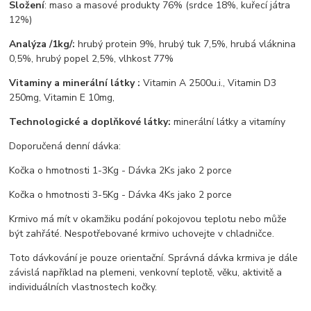
Složení
: maso a masové produkty 76% (srdce 18%, kuřecí játra
12%)
Analýza /1kg/:
hrubý protein 9%, hrubý tuk 7,5%, hrubá vláknina
0,5%, hrubý popel 2,5%, vlhkost 77%
Vitaminy a minerální látky :
Vitamin A 2500u.i., Vitamin D3
250mg, Vitamin E 10mg,
Technologické a doplňkové látky:
minerální látky a vitamíny
Doporučená denní dávka:
Kočka o hmotnosti 1-3Kg - Dávka 2Ks jako 2 porce
Kočka o hmotnosti 3-5Kg - Dávka 4Ks jako 2 porce
Krmivo má mít v okamžiku podání pokojovou teplotu nebo může
být zahřáté. Nespotřebované krmivo uchovejte v chladničce.
Toto dávkování je pouze orientační. Správná dávka krmiva je dále
závislá například na plemeni, venkovní teplotě, věku, aktivitě a
individuálních vlastnostech kočky.