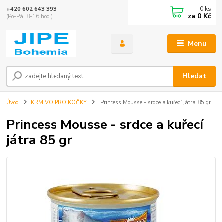
0
ks
+420 602 643 393
za
0 Kč
(Po-Pá, 8-16 hod.)
Menu
Hledat
Úvod
KRMIVO PRO KOČKY
Princess Mousse - srdce a kuřecí játra 85 gr
Princess Mousse - srdce a kuřecí
játra 85 gr