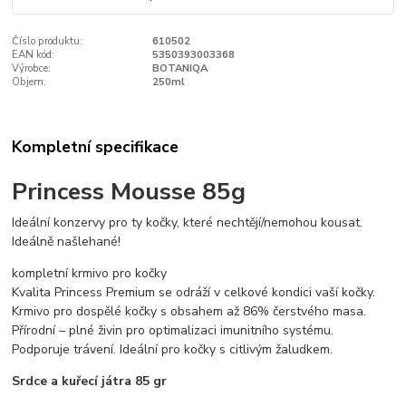
Číslo produktu:
610502
EAN kód:
5350393003368
Výrobce:
BOTANIQA
Objem:
250ml
Kompletní specifikace
Princess Mousse 85g
Ideální konzervy pro ty kočky, které nechtějí/nemohou kousat.
Ideálně našlehané!
kompletní krmivo pro kočky
Kvalita Princess Premium se odráží v celkové kondici vaší kočky.
Krmivo pro dospělé kočky s obsahem až 86% čerstvého masa.
Přírodní – plné živin pro optimalizaci imunitního systému.
Podporuje trávení. Ideální pro kočky s citlivým žaludkem.
Srdce a kuřecí játra 85 gr