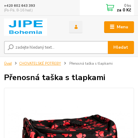
0
ks
+420 602 643 393
za
0 Kč
(Po-Pá, 8-16 hod.)
Menu
Hledat
Úvod
CHOVATELSKÉ POTŘEBY
Přenosná taška s tlapkami
Přenosná taška s tlapkami