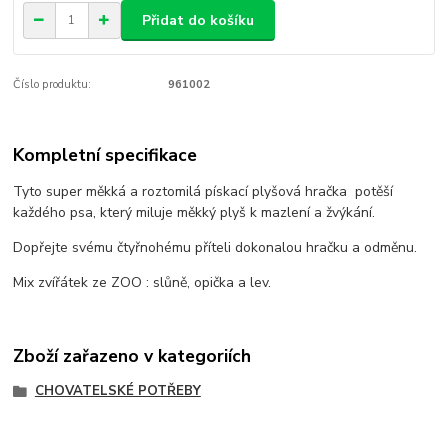
Přidat do košíku
Číslo produktu:
961002
Kompletní specifikace
Tyto super měkká a roztomilá pískací plyšová hračka potěší
každého psa, který miluje měkký plyš k mazlení a žvýkání.
Dopřejte svému čtyřnohému příteli dokonalou hračku a odměnu.
Mix zvířátek ze ZOO : slůně, opička a lev.
Zboží zařazeno v kategoriích
CHOVATELSKÉ POTŘEBY