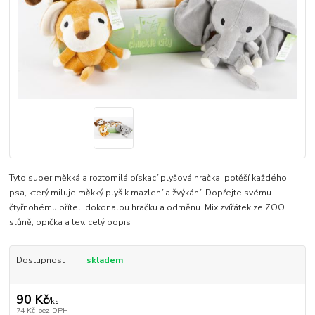
Tyto super měkká a roztomilá pískací plyšová hračka potěší každého
psa, který miluje měkký plyš k mazlení a žvýkání. Dopřejte svému
čtyřnohému příteli dokonalou hračku a odměnu. Mix zvířátek ze ZOO :
slůně, opička a lev.
celý popis
Dostupnost
skladem
90 Kč
/
ks
74 Kč
bez DPH