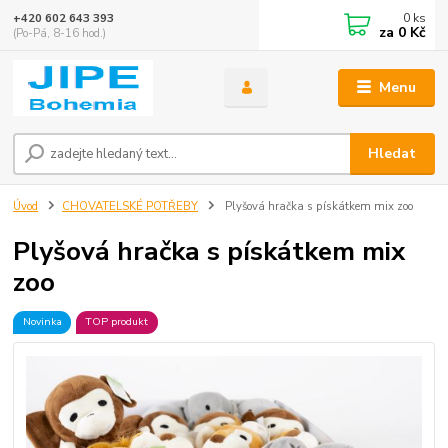
0
ks
+420 602 643 393
za
0 Kč
(Po-Pá, 8-16 hod.)
Menu
Hledat
Úvod
CHOVATELSKÉ POTŘEBY
Plyšová hračka s pískátkem mix zoo
Plyšová hračka s pískátkem mix
zoo
Novinka
TOP produkt