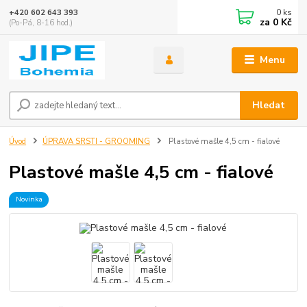
0
ks
+420 602 643 393
za
0 Kč
(Po-Pá, 8-16 hod.)
Menu
Hledat
Úvod
ÚPRAVA SRSTI - GROOMING
Plastové mašle 4,5 cm - fialové
Plastové mašle 4,5 cm - fialové
Novinka