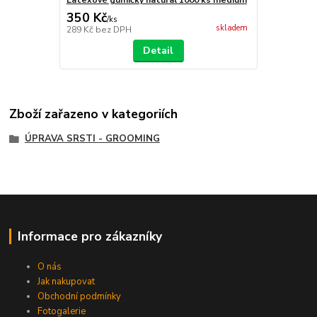
350 Kč
/
ks
skladem
289 Kč
bez DPH
Detail
Zboží zařazeno v kategoriích
ÚPRAVA SRSTI - GROOMING
Informace pro zákazníky
O nás
Jak nakupovat
Obchodní podmínky
Fotogalerie