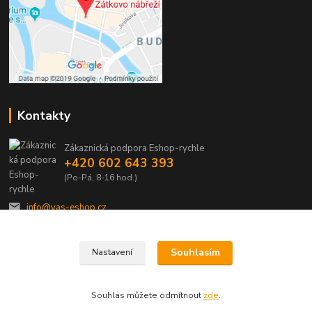
Kontakty
Zákaznická podpora Eshop-rychle
+420 602 643 393
(Po-Pá, 8-16 hod.)
info@vas-eshop.cz
Souhlasím
Nastavení
Souhlas můžete odmítnout
zde
.
Vytvořeno na
Eshop-rychle.cz