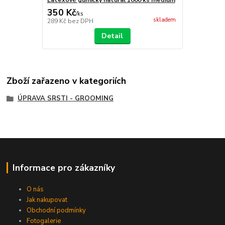
350 Kč
/
ks
skladem
289 Kč
bez DPH
Detail
Zboží zařazeno v kategoriích
ÚPRAVA SRSTI - GROOMING
Informace pro zákazníky
O nás
Jak nakupovat
Obchodní podmínky
Fotogalerie