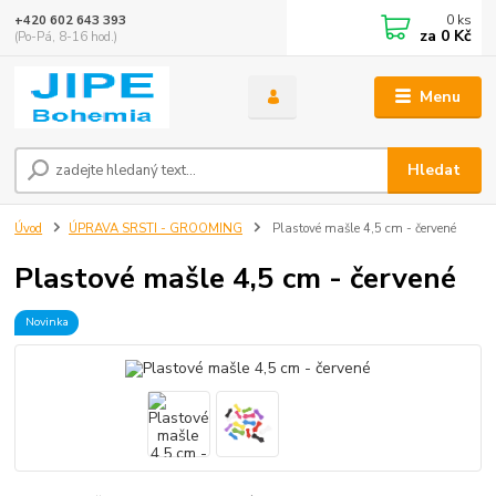
0
ks
+420 602 643 393
za
0 Kč
(Po-Pá, 8-16 hod.)
Menu
Hledat
Úvod
ÚPRAVA SRSTI - GROOMING
Plastové mašle 4,5 cm - červené
Plastové mašle 4,5 cm - červené
Novinka