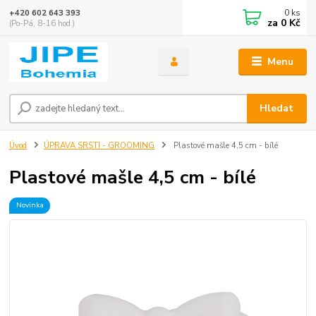
0
ks
+420 602 643 393
za
0 Kč
(Po-Pá, 8-16 hod.)
Menu
Hledat
Úvod
ÚPRAVA SRSTI - GROOMING
Plastové mašle 4,5 cm - bílé
Plastové mašle 4,5 cm - bílé
Novinka