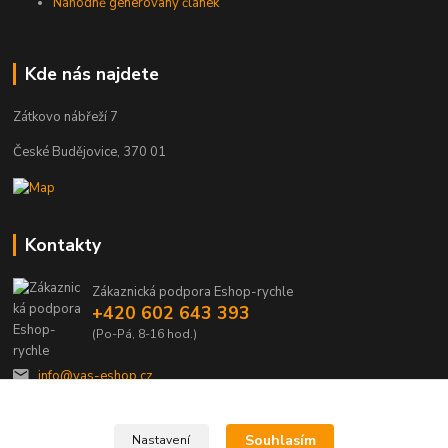
Náhodně generovaný článek
Kde nás najdete
Zátkovo nábřeží 7
České Budějovice, 370 01
Kontakty
Zákaznická podpora Eshop-rychle
+420 602 643 393
(Po-Pá, 8-16 hod.)
info@vas-eshop.cz
Souhlasím
Nastavení