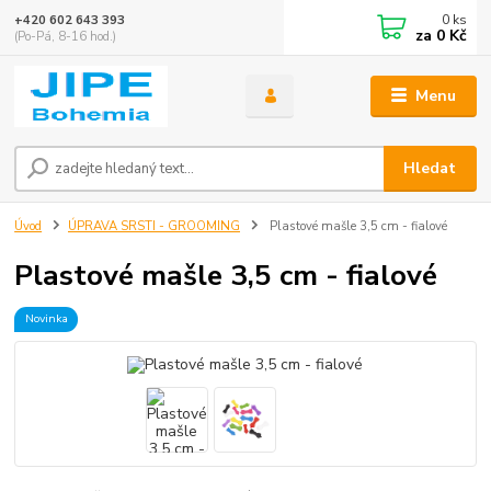
0
ks
+420 602 643 393
za
0 Kč
(Po-Pá, 8-16 hod.)
Menu
Hledat
Úvod
ÚPRAVA SRSTI - GROOMING
Plastové mašle 3,5 cm - fialové
Plastové mašle 3,5 cm - fialové
Novinka