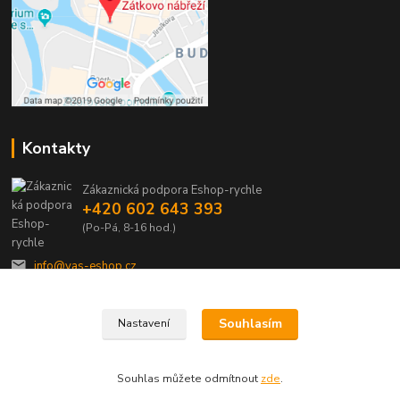
Kontakty
Zákaznická podpora Eshop-rychle
+420 602 643 393
(Po-Pá, 8-16 hod.)
info@vas-eshop.cz
Souhlasím
Nastavení
Souhlas můžete odmítnout
zde
.
Vytvořeno na
Eshop-rychle.cz