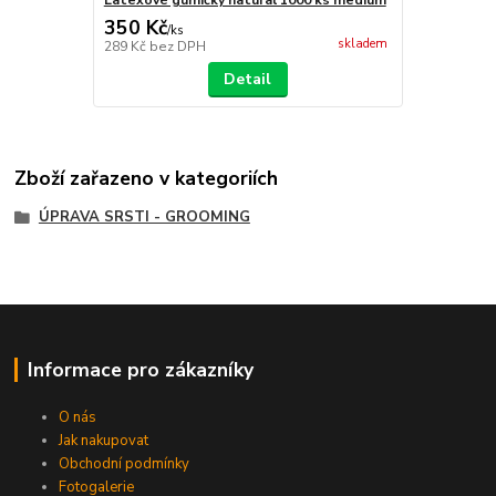
350 Kč
/
ks
skladem
289 Kč
bez DPH
Detail
Zboží zařazeno v kategoriích
ÚPRAVA SRSTI - GROOMING
Informace pro zákazníky
O nás
Jak nakupovat
Obchodní podmínky
Fotogalerie