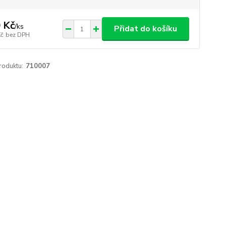
 Kč
/
ks
Přidat do košíku
Kč
bez DPH
roduktu:
710007