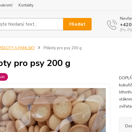
oukromí
Kontakty
Nevíte
Hledat
+420
(Po-Pá
PIŠKOTY A PAMLSKY
Piškoty pro psy 200 g
oty pro psy 200 g
ukt
DOPLŇK
kukuři
lithot
vlákni
zvířat
Dos