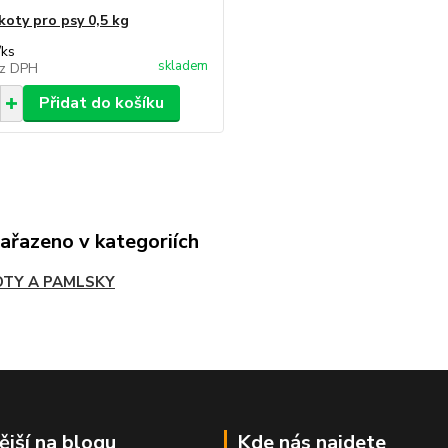
koty pro psy 0,5 kg
/
ks
skladem
z DPH
Přidat do košíku
zařazeno v kategoriích
OTY A PAMLSKY
ější na blogu
Kde nás najdete