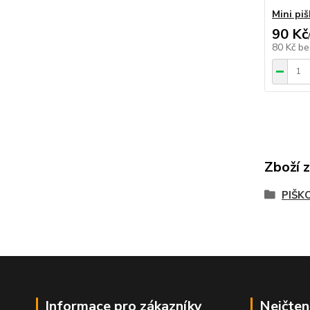
Mini piš
90 Kč
80 Kč
be
Zboží 
PIŠK
Informace pro zákazníky
Nejčten