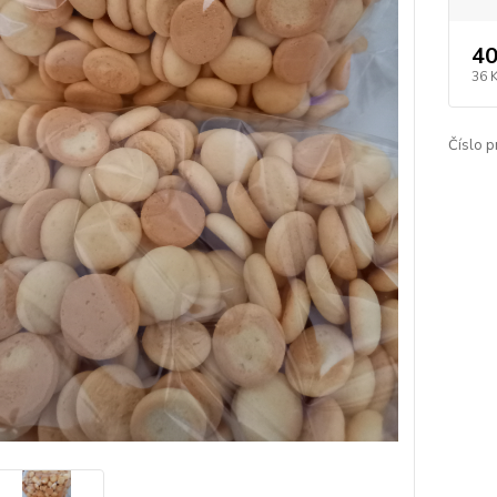
40
36 
Číslo p