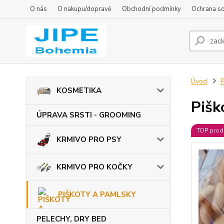
O nás
O nakupu/dopravě
Obchodní podmínky
Ochrana s
Úvod
KOSMETIKA
Pišk
ÚPRAVA SRSTI - GROOMING
TOP prod
KRMIVO PRO PSY
KRMIVO PRO KOČKY
PIŠKOTY A PAMLSKY
PELECHY, DRY BED