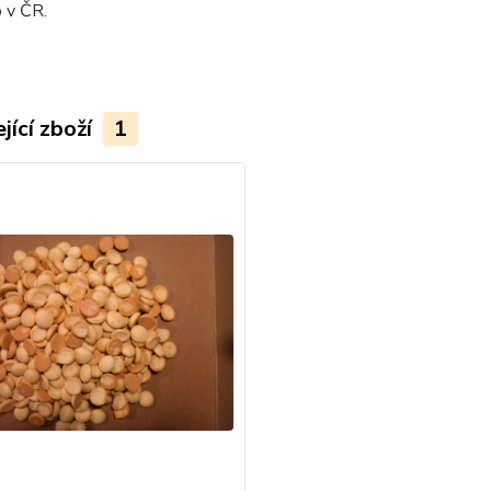
 v ČR.
jící zboží
1