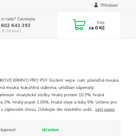
Přihlášení
 si rady? Zavolejte.
0
ks
 602 643 393
za
0 Kč
, 8-16 hod.)
OVÉ KRMIVO PRO PSY Složení: vejce, cukr, pšeničná mouka,
čná mouka, kukuřičná vláknina, uhličitan vápenatý,
hamnium. Analytické složky: hrubý protein 10.3%, hrubá
na 2%, hrubý popel 1.05%, hrubé oleje a tuky 5%. Určeno pro
a v zájmovém chovu. Dávkujte dle vlastního uváž...
celý popis
tupnost
skladem