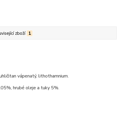
visející zboží
1
uhličitan vápenatý, lithothamnium.
1.05%, hrubé oleje a tuky 5%.