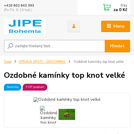
0
ks
+420 602 643 393
za
0 Kč
(Po-Pá, 8-16 hod.)
Menu
Hledat
Úvod
ÚPRAVA SRSTI - GROOMING
Ozdobné kamínky top knot velké
Ozdobné kamínky top knot velké
Novinka
TOP produkt