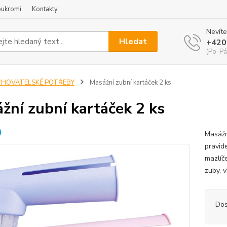
oukromí
Kontakty
Nevíte
Hledat
+420
(Po-Pá
CHOVATELSKÉ POTŘEBY
Masážní zubní kartáček 2 ks
žní zubní kartáček 2 ks
Masážn
pravid
mazlíč
zuby, 
Dos