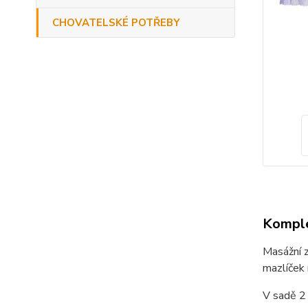
CHOVATELSKÉ POTŘEBY
Komple
Masážní z
mazlíček 
V sadě 2 