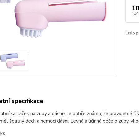
18
149
Číslo p
tní specifikace
ubní kartáček na zuby a dásně.
Je dobře známo, že pravidelné či
měl špatný dech a nemoci dásní.
Levná a účinná péče o zuby, vho
ks.