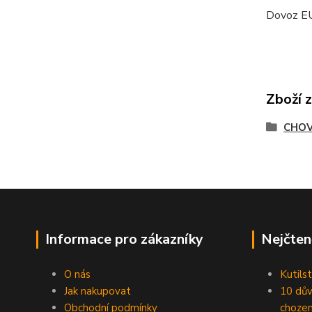
Dovoz E
Zboží 
CHOV
Informace pro zákazníky
Nejčten
O nás
Kutilst
Jak nakupovat
10 dův
Obchodní podmínky
chozen