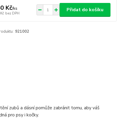
0 Kč
/
ks
Přidat do košíku
 Kč
bez DPH
roduktu:
921002
štění zubů a dásní pomůže zabránit tomu, aby váš
dná pro psy i kočky.