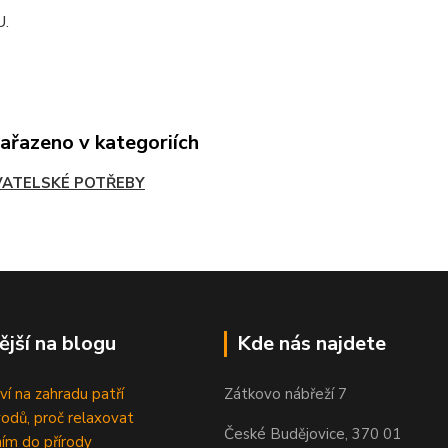
U.
zařazeno v kategoriích
ATELSKÉ POTŘEBY
ější na blogu
Kde nás najdete
ví na zahradu patří
Zátkovo nábřeží 7
odů, proč relaxovat
České Budějovice, 370 01
ím do přírody