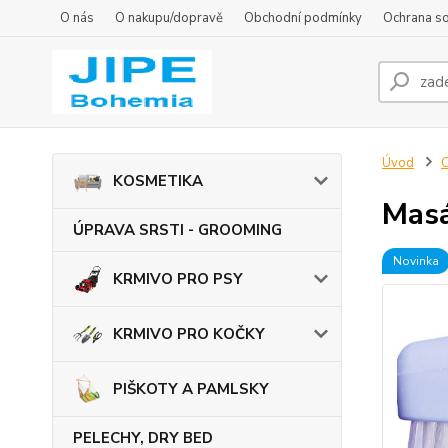
O nás
O nakupu/dopravě
Obchodní podmínky
Ochrana s
Úvod
KOSMETIKA
Masá
ÚPRAVA SRSTI - GROOMING
Novinka
KRMIVO PRO PSY
KRMIVO PRO KOČKY
PIŠKOTY A PAMLSKY
PELECHY, DRY BED