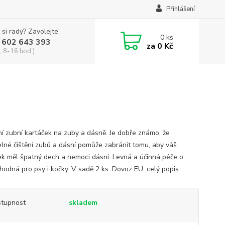
Přihlášení
 si rady? Zavolejte.
0
ks
 602 643 393
za
0 Kč
, 8-16 hod.)
í zubní kartáček na zuby a dásně. Je dobře známo, že
elné čištění zubů a dásní pomůže zabránit tomu, aby váš
ek měl špatný dech a nemoci dásní. Levná a účinná péče o
vhodná pro psy i kočky. V sadě 2 ks. Dovoz EU.
celý popis
tupnost
skladem