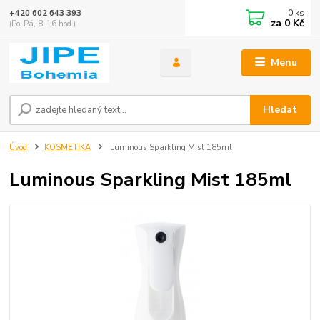
0
ks
+420 602 643 393
za
0 Kč
(Po-Pá, 8-16 hod.)
Menu
Hledat
Úvod
KOSMETIKA
Luminous Sparkling Mist 185ml
Luminous Sparkling Mist 185ml