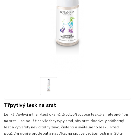
Třpytivý lesk na srst
Lehká třpytivá mlha, která okamžitě vytvoří vysoce lesklý a nelepivý film
na srsti. Lze použít na všechny typy srsti, aby srsti dodávaly nádherný
lest a vytvářely neviditelný závoj čistého a světelného lesku. Před
použitím dobře protřepat a nastříkat na srst ve vzdálenosti min 30 cm,