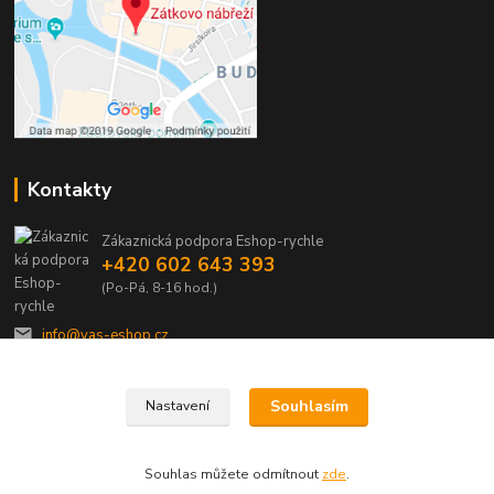
Kontakty
Zákaznická podpora Eshop-rychle
+420 602 643 393
(Po-Pá, 8-16 hod.)
info@vas-eshop.cz
Souhlasím
Nastavení
Souhlas můžete odmítnout
zde
.
Vytvořeno na
Eshop-rychle.cz