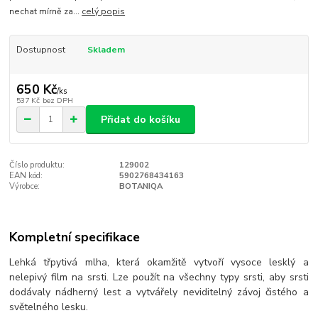
nechat mírně za...
celý popis
Dostupnost
Skladem
650 Kč
/
ks
537 Kč
bez DPH
Přidat do košíku
Číslo produktu:
129002
EAN kód:
5902768434163
Výrobce:
BOTANIQA
Kompletní specifikace
Lehká třpytivá mlha, která okamžitě vytvoří vysoce lesklý a
nelepivý film na srsti. Lze použít na všechny typy srsti, aby srsti
dodávaly nádherný lest a vytvářely neviditelný závoj čistého a
světelného lesku.