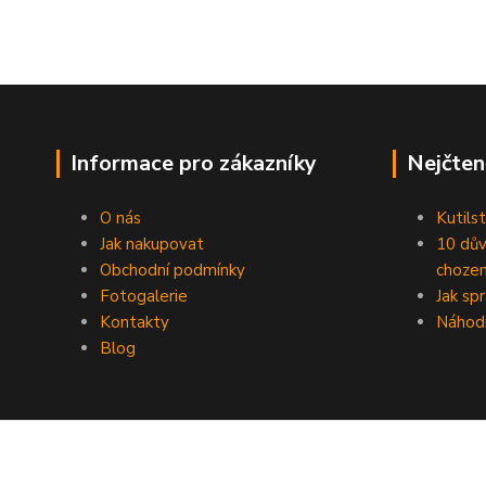
Informace pro zákazníky
Nejčten
O nás
Kutilst
Jak nakupovat
10 dův
Obchodní podmínky
chozen
Fotogalerie
Jak sp
Kontakty
Náhod
Blog