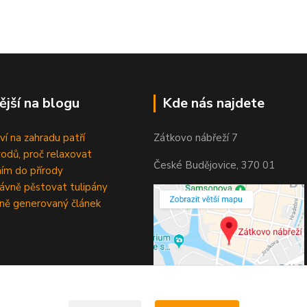
ější na blogu
Kde nás najdete
ví na zahradu patří
Zátkovo nábřeží 7
odů, proč relaxovat
České Budějovice, 370 01
ím do přírody
rávně pěstovat tulipány
ně generovaný článek