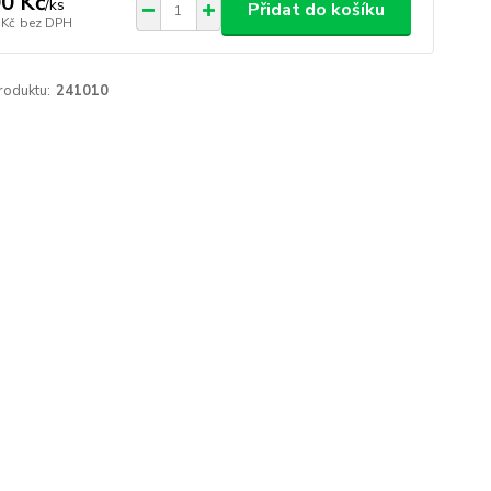
0 Kč
/
ks
Přidat do košíku
 Kč
bez DPH
roduktu:
241010