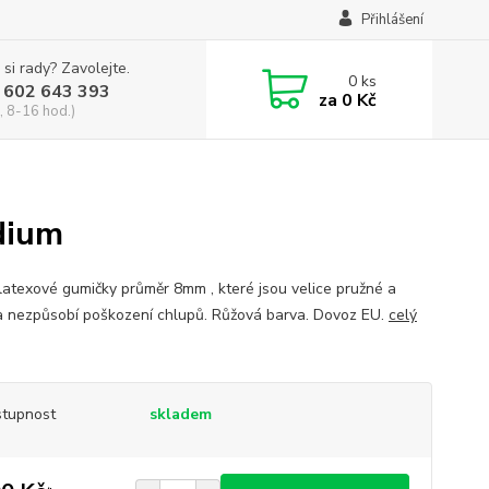
Přihlášení
 si rady? Zavolejte.
0
ks
 602 643 393
za
0 Kč
, 8-16 hod.)
dium
latexové gumičky průměr 8mm , které jsou velice pružné a
a nezpůsobí poškození chlupů. Růžová barva. Dovoz EU.
celý
tupnost
skladem