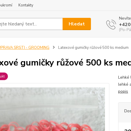
oukromí
Kontakty
Nevíte
Hledat
+420
(Po-Pá
ÚPRAVA SRSTI - GROOMING
Latexové gumičky růžové 500 ks medium
xové gumičky růžové 500 ks me
ukt
Lehké 
lehké 
popis
Dos