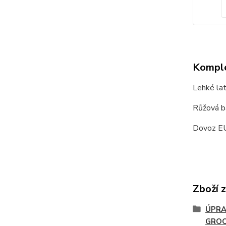
Komple
Lehké lat
Růžová b
Dovoz E
Zboží 
ÚPRA
GRO