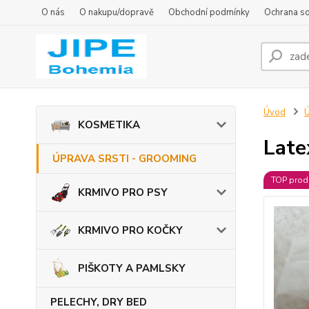
O nás
O nakupu/dopravě
Obchodní podmínky
Ochrana s
Úvod
KOSMETIKA
Late
ÚPRAVA SRSTI - GROOMING
TOP prod
KRMIVO PRO PSY
KRMIVO PRO KOČKY
PIŠKOTY A PAMLSKY
PELECHY, DRY BED