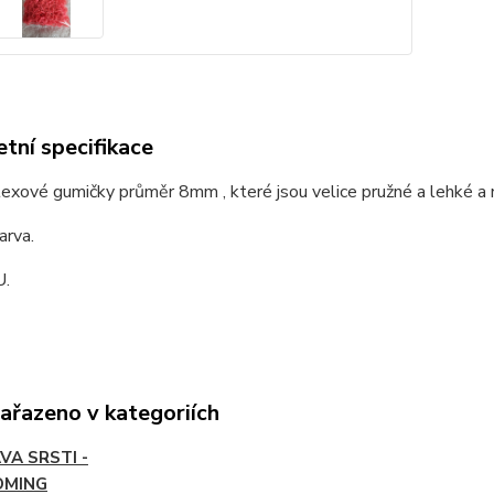
tní specifikace
exové gumičky průměr 8mm , které jsou velice pružné a lehké a
arva.
U.
zařazeno v kategoriích
VA SRSTI -
OMING