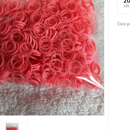
20
165
Číslo p