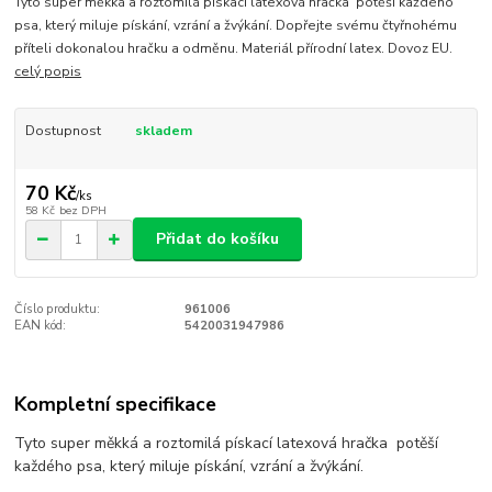
Tyto super měkká a roztomilá pískací latexová hračka potěší každého
psa, který miluje pískání, vzrání a žvýkání. Dopřejte svému čtyřnohému
příteli dokonalou hračku a odměnu. Materiál přírodní latex. Dovoz EU.
celý popis
Dostupnost
skladem
70 Kč
/
ks
58 Kč
bez DPH
Přidat do košíku
Číslo produktu:
961006
EAN kód:
5420031947986
Kompletní specifikace
Tyto super měkká a roztomilá pískací latexová hračka potěší
každého psa, který miluje pískání, vzrání a žvýkání.