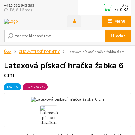
0
ks
+420 602 643 393
za
0 Kč
(Po-Pá, 8-16 hod.)
Menu
Hledat
Úvod
CHOVATELSKÉ POTŘEBY
Latexová pískací hračka žabka 6 cm
Latexová pískací hračka žabka 6
cm
Novinka
TOP produkt