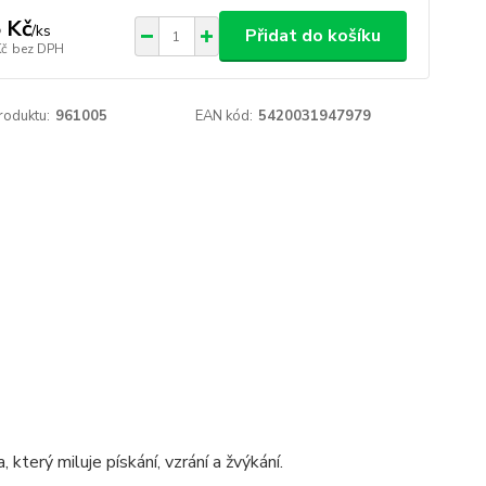
 Kč
/
ks
Přidat do košíku
Kč
bez DPH
roduktu:
961005
EAN kód:
5420031947979
terý miluje pískání, vzrání a žvýkání.