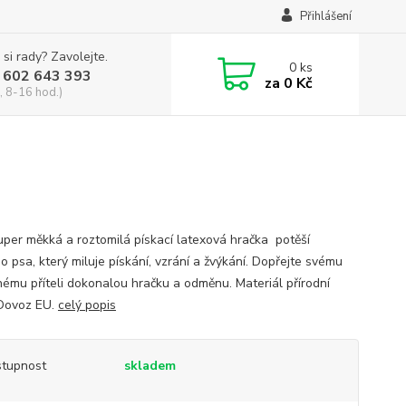
Přihlášení
 si rady? Zavolejte.
0
ks
 602 643 393
za
0 Kč
, 8-16 hod.)
uper měkká a roztomilá pískací latexová hračka potěší
o psa, který miluje pískání, vzrání a žvýkání. Dopřejte svému
hému příteli dokonalou hračku a odměnu. Materiál přírodní
 Dovoz EU.
celý popis
tupnost
skladem