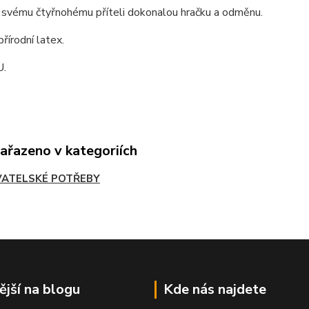
 svému čtyřnohému příteli dokonalou hračku a odměnu.
přírodní latex.
U.
zařazeno v kategoriích
ATELSKÉ POTŘEBY
ější na blogu
Kde nás najdete