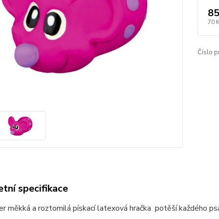
85
70 
Číslo p
tní specifikace
r měkká a roztomilá pískací latexová hračka potěší každého psa, k