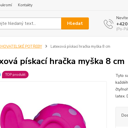
oukromí
Kontakty
Nevíte
Hledat
+420
(Po-Pá
CHOVATELSKÉ POTŘEBY
Latexová pískací hračka myška 8 cm
xová pískací hračka myška 8 cm
TOP produkt
Tyto s
každéh
čtyřno
latex.
Dos