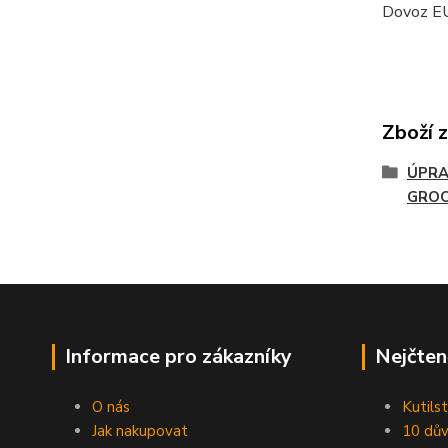
Dovoz E
Zboží 
ÚPRA
GRO
Informace pro zákazníky
Nejčten
O nás
Kutilst
Jak nakupovat
10 dův