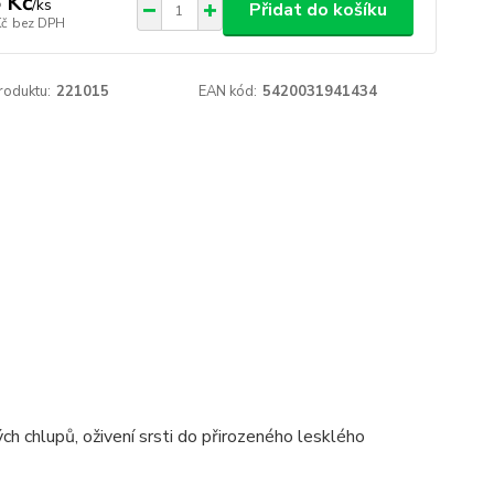
 Kč
/
ks
Přidat do košíku
Kč
bez DPH
roduktu:
221015
EAN kód:
5420031941434
h chlupů, oživení srsti do přirozeného lesklého