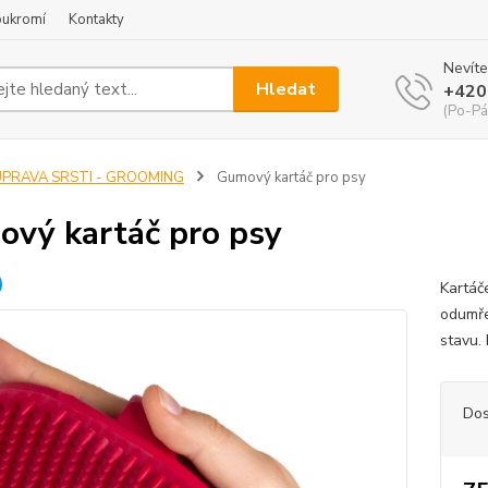
oukromí
Kontakty
Nevíte
Hledat
+420
(Po-Pá
ÚPRAVA SRSTI - GROOMING
Gumový kartáč pro psy
vý kartáč pro psy
Kartáč
odumře
stavu.
Dos