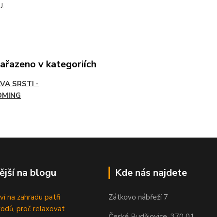
U.
zařazeno v kategoriích
VA SRSTI -
OMING
ější na blogu
Kde nás najdete
ví na zahradu patří
Zátkovo nábřeží 7
odů, proč relaxovat
České Budějovice, 370 01