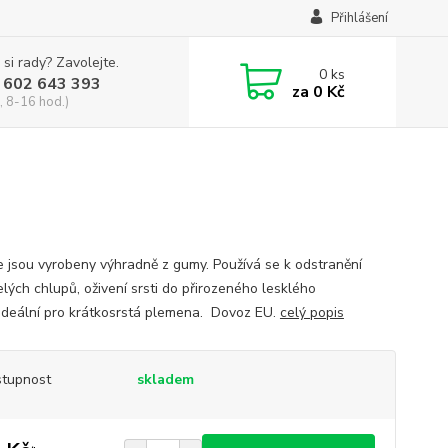
Přihlášení
 si rady? Zavolejte.
0
ks
 602 643 393
za
0 Kč
, 8-16 hod.)
e jsou vyrobeny výhradně z gumy. Používá se k odstranění
lých chlupů, oživení srsti do přirozeného lesklého
 Ideální pro krátkosrstá plemena. Dovoz EU.
celý popis
tupnost
skladem