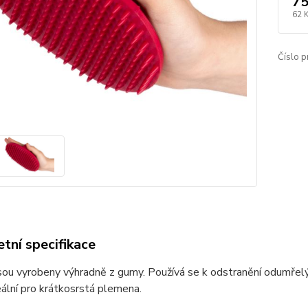
75
62 
Číslo p
tní specifikace
jsou vyrobeny výhradně z gumy.
Používá se k odstranění odumřelýc
eální pro krátkosrstá plemena.