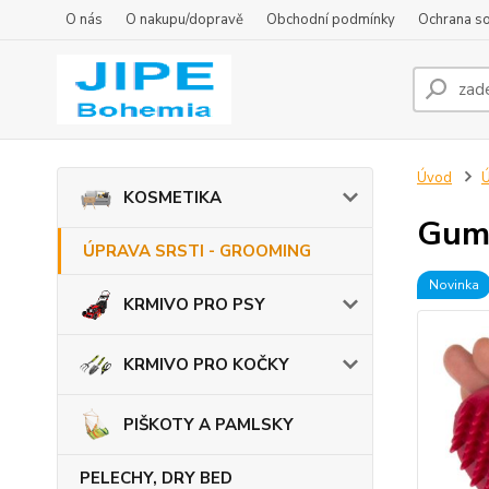
O nás
O nakupu/dopravě
Obchodní podmínky
Ochrana s
Úvod
KOSMETIKA
Gumo
ÚPRAVA SRSTI - GROOMING
Novinka
KRMIVO PRO PSY
KRMIVO PRO KOČKY
PIŠKOTY A PAMLSKY
PELECHY, DRY BED