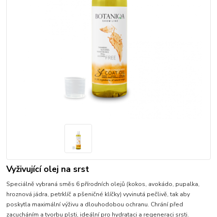
Vyživující olej na srst
Speciálně vybraná směs 6 přírodních olejů (kokos, avokádo, pupalka,
hroznová jádra, petrklíč a pšeničné klíčky) vyvinutá pečlivě, tak aby
poskytla maximální výživu a dlouhodobou ochranu. Chrání před
zacucháním a tvorbu plsti, ideální pro hydrataci a regeneraci srsti.