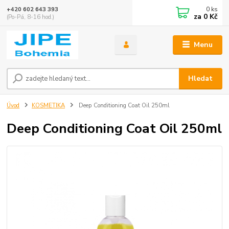
0
ks
+420 602 643 393
za
0 Kč
(Po-Pá, 8-16 hod.)
Menu
Hledat
Úvod
KOSMETIKA
Deep Conditioning Coat Oil 250ml
Deep Conditioning Coat Oil 250ml