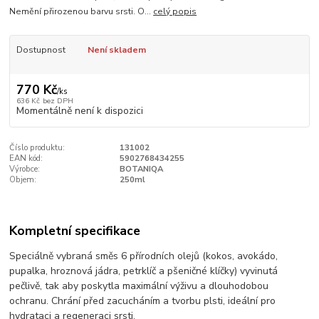
Nemění přirozenou barvu srsti. O...
celý popis
Dostupnost
Není skladem
770 Kč
/
ks
636 Kč
bez DPH
Momentálně není k dispozici
Číslo produktu:
131002
EAN kód:
5902768434255
Výrobce:
BOTANIQA
Objem:
250ml
Kompletní specifikace
Speciálně vybraná směs 6 přírodních olejů (kokos, avokádo,
pupalka, hroznová jádra, petrklíč a pšeničné klíčky) vyvinutá
pečlivě, tak aby poskytla maximální výživu a dlouhodobou
ochranu. Chrání před zacucháním a tvorbu plsti, ideální pro
hydrataci a regeneraci srsti.