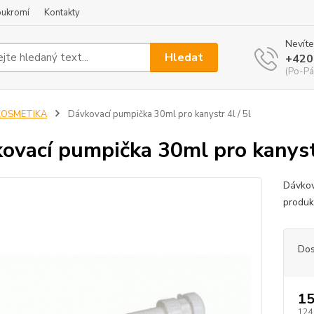
oukromí
Kontakty
Nevíte
Hledat
+420
(Po-Pá
KOSMETIKA
Dávkovací pumpička 30ml pro kanystr 4l / 5l
ovací pumpička 30ml pro kanystr
Dávkov
produk
Dos
15
124