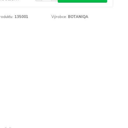
roduktu:
135001
Výrobce:
BOTANIQA