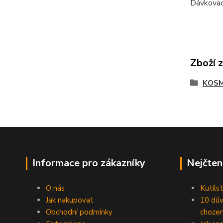
Dávkovací
Zboží 
KOSM
Informace pro zákazníky
Nejčten
O nás
Kutilst
Jak nakupovat
10 dův
Obchodní podmínky
chozen