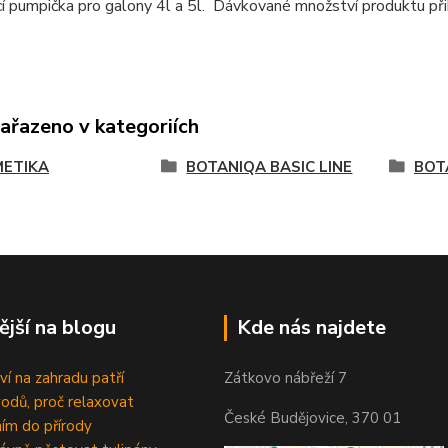
 pumpička pro galony 4l a 5l. Dávkované množství produktu při
zařazeno v kategoriích
ETIKA
BOTANIQA BASIC LINE
BOT
ější na blogu
Kde nás najdete
ví na zahradu patří
Zátkovo nábřeží 7
odů, proč relaxovat
České Budějovice, 370 01
ím do přírody