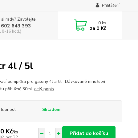
Přihlášení
 si rady? Zavolejte.
0
ks
 602 643 393
za
0 Kč
, 8-16 hod.)
 4l / 5l
ací pumpička pro galony 4l a 5l. Dávkované množství
tu přibližně 30ml.
celý popis
tupnost
Skladem
0 Kč
/
ks
Přidat do košíku
 Kč
bez DPH